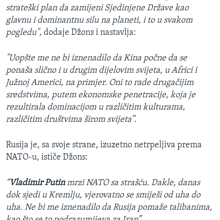
strateški plan da zamijeni Sjedinjene Države kao
glavnu i dominantnu silu na planeti, i to u svakom
pogledu",
dodaje Džons i nastavlja:
"Uopšte me ne bi iznenadilo da Kina počne da se
ponaša slično i u drugim dijelovim svijeta, u Africi i
Južnoj Americi, na primjer. Oni to rade drugačijim
sredstvima, putem ekonomske penetracije, koja je
rezultirala dominacijom u različitim kulturama,
različitim društvima širom svijeta”.
Rusija je, sa svoje strane, izuzetno netrpeljiva prema
NATO-u, ističe Džons:
“
Vladimir Putin
mrzi NATO sa strašću. Dakle, danas
dok sjedi u Kremlju, vjerovatno se smiješi od uha do
uha. Ne bi me iznenadilo da Rusija pomaže talibanima,
kao što se to podrazumijeva za Iran”.