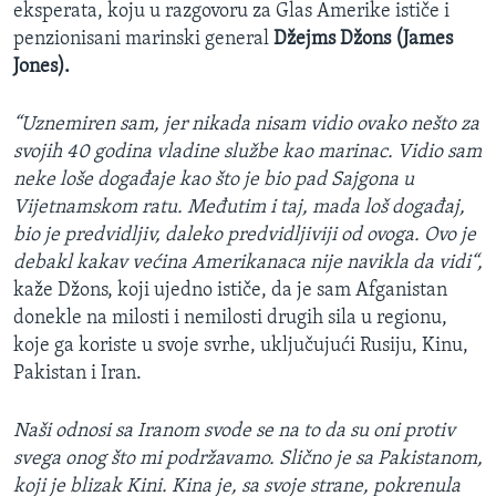
eksperata, koju u razgovoru za Glas Amerike ističe i
penzionisani marinski general
Džejms Džons (James
Jones).
“Uznemiren sam, jer nikada nisam vidio ovako nešto za
svojih 40 godina vladine službe kao marinac. Vidio sam
neke loše događaje kao što je bio pad Sajgona u
Vijetnamskom ratu. Međutim i taj, mada loš događaj,
bio je predvidljiv, daleko predvidljiviji od ovoga. Ovo je
debakl kakav većina Amerikanaca nije navikla da vidi“,
kaže Džons, koji ujedno ističe, da je sam Afganistan
donekle na milosti i nemilosti drugih sila u regionu,
koje ga koriste u svoje svrhe, uključujući Rusiju, Kinu,
Pakistan i Iran.
Naši odnosi sa Iranom svode se na to da su oni protiv
svega onog što mi podržavamo. Slično je sa Pakistanom,
koji je blizak Kini. Kina je, sa svoje strane, pokrenula