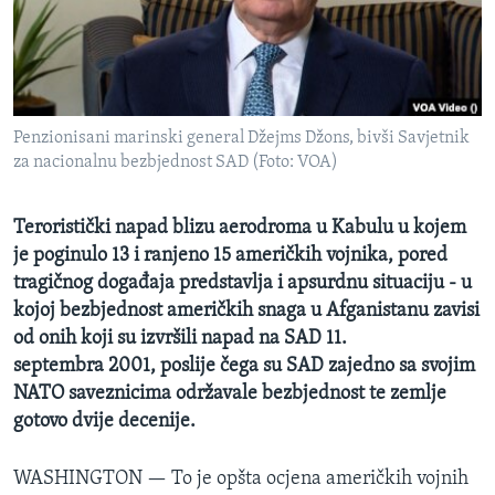
MAGAZIN
O GLASU AMERIKE
Learning English
Penzionisani marinski general Džejms Džons, bivši Savjetnik
za nacionalnu bezbjednost SAD (Foto: VOA)
PRATITE NAS
Teroristički napad blizu aerodroma u Kabulu u kojem
je poginulo 13 i ranjeno 15 američkih vojnika, pored
Jezici
tragičnog događaja predstavlja i apsurdnu situaciju - u
kojoj bezbjednost američkih snaga u Afganistanu zavisi
od onih koji su izvršili napad na SAD 11.
septembra 2001, poslije čega su SAD zajedno sa svojim
NATO saveznicima održavale bezbjednost te zemlje
gotovo dvije decenije.
WASHINGTON —
To je opšta ocjena američkih vojnih