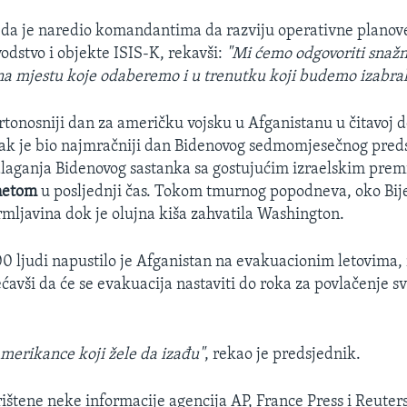
 da je naredio komandantima da razviju operativne planov
odstvo i objekte ISIS-K, rekavši:
"Mi ćemo odgovoriti snažn
na mjestu koje odaberemo i u trenutku koji budemo izabral
rtonosniji dan za američku vojsku u Afganistanu u čitavoj d
ak je bio najmračniji dan Bidenovog sedmomjesečnog preds
dlaganja Bidenovog sastanka sa gostujućim izraelskim pre
netom
u posljednji čas. Tokom tmurnog popodneva, oko Bije
rmljavina dok je olujna kiša zahvatila Washington.
0 ljudi napustilo je Afganistan na evakuacionim letovima,
ćavši da će se evakuacija nastaviti do roka za povlačenje sv
Amerikance koji žele da izađu"
, rekao je predsjednik.
rištene neke informacije agencija AP, France Press i Reuters