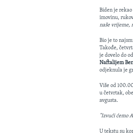
Biden je rekao
imovinu, rukov
naše vrijeme, 
Bio je to najsm
Takođe, četvrt
je dovelo do o
Naftalijem Be
odjeknula je g
Više od 100.00
u četvrtak, obe
avgusta.
"Izvući ćemo 
U tekstu su ko