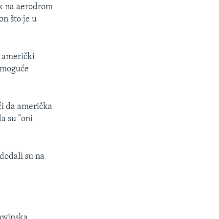
tak na aerodrom
on što je u
 američki
i moguće
i da američka
a su "oni
dodali su na
novinska