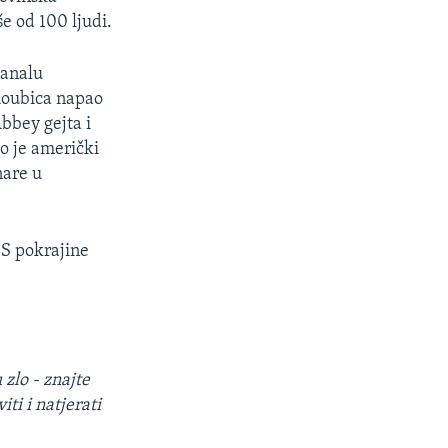
e od 100 ljudi.
kanalu
moubica napao
bbey gejta i
ao je američki
nare u
IS pokrajine
 zlo - znajte
iti i natjerati