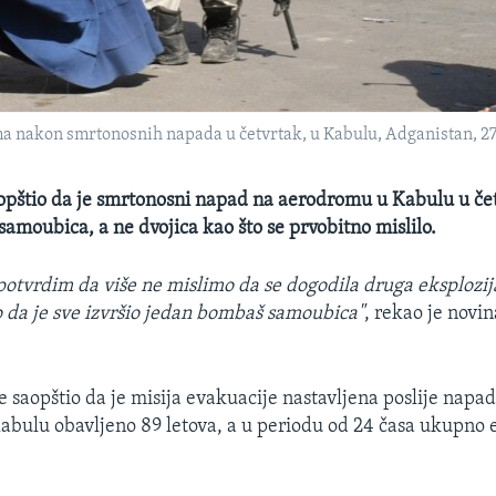
ma nakon smrtonosnih napada u četvrtak, u Kabulu, Adganistan, 27
opštio da je smrtonosni napad na aerodromu u Kabulu u čet
amoubica, a ne dvojica kao što se prvobitno mislilo.
tvrdim da više ne mislimo da se dogodila druga eksplozija
 da je sve izvršio jedan bombaš samoubica"
, rekao je novi
e saopštio da je misija evakuacije nastavljena poslije napada
bulu obavljeno 89 letova, a u periodu od 24 časa ukupno