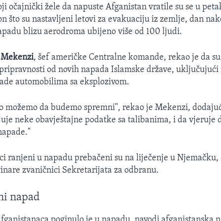
oji očajnički žele da napuste Afganistan vratile su se u pe
 što su nastavljeni letovi za evakuaciju iz zemlje, dan nak
adu blizu aerodroma ubijeno više od 100 ljudi.
 Mekenzi
, šef američke Centralne komande, rekao je da su
ripravnosti od novih napada Islamske države, uključujuć
pade automobilima sa eksplozivom.
to možemo da budemo spremni", rekao je Mekenzi, dodajuć
uje neke obavještajne podatke sa talibanima, i da vjeruje d
 napade."
ci ranjeni u napadu prebačeni su na liječenje u Njemačku, 
vinare zvaničnici Sekretarijata za odbranu.
ni napad
ganistanaca poginulo je u napadu, navodi afganistanska 