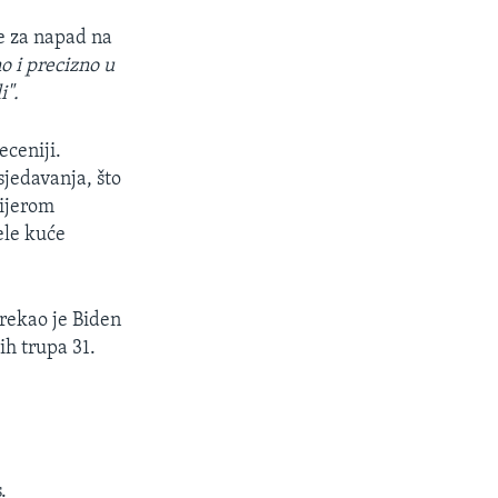
e za napad na
o i precizno u
i".
eceniji.
jedavanja, što
mijerom
le kuće
 rekao je Biden
ih trupa 31.
.