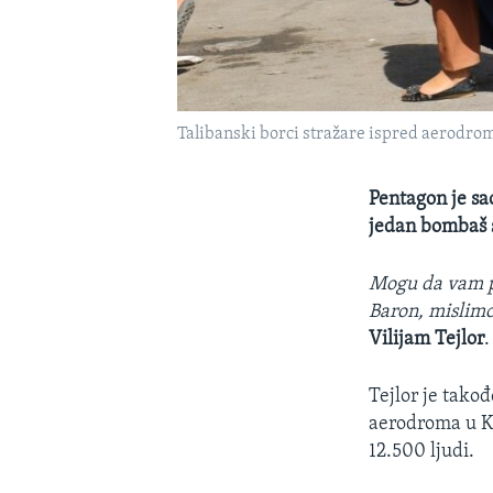
Talibanski borci stražare ispred aerodro
Pentagon je sa
jedan bombaš s
Mogu da vam po
Baron, mislimo
Vilijam Tejlor
.
Tejlor je takođ
aerodroma u Ka
12.500 ljudi.