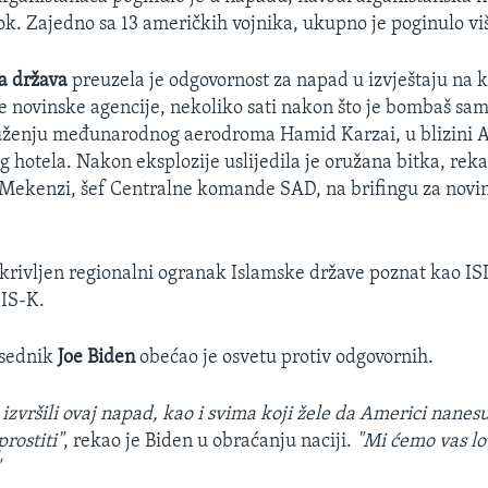
ok. Zajedno sa 13 američkih vojnika, ukupno je poginulo viš
a država
preuzela je odgovornost za napad u izvještaju na 
 novinske agencije, nekoliko sati nakon što je bombaš sa
uženju međunarodnog aerodroma Hamid Karzai, u blizini A
g hotela. Nakon eksplozije uslijedila je oružana bitka, rek
Mekenzi, šef Centralne komande SAD, na brifingu za novi
krivljen regionalni ogranak Islamske države poznat kao IS
SIS-K.
dsednik
Joe Biden
obećao je osvetu protiv odgovornih.
izvršili ovaj napad, kao i svima koji žele da Americi nanesu
rostiti"
, rekao je Biden u obraćanju naciji.
"Mi ćemo vas lov
"