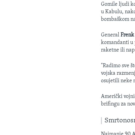
Gomile ljudi k
u Kabulu, nakon
bombaškom nap
General
Frenk
komandanti u p
raketne ili na
"Radimo sve š
vojska razmenj
osujetili neke
Američki vojni
brifingu za no
Smrtonos
Najmanje 90 Af