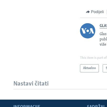
Podijeli
GLA
Glas
publ
više
This item is part of
Aktuelno
Nastavi čitati