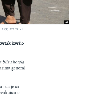
. avgusta 2021.
vrtak izvršio
 blizu hotela
narima general
 i da je sa
 evakuisano