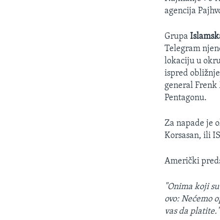
agencija Pajhv
Grupa
Islamsk
Telegram njene
lokaciju u okr
ispred obližnje
general Frenk 
Pentagonu.
Za napade je o
Korsasan, ili I
Američki pre
"Onima koji su 
ovo: Nećemo op
vas da platite.