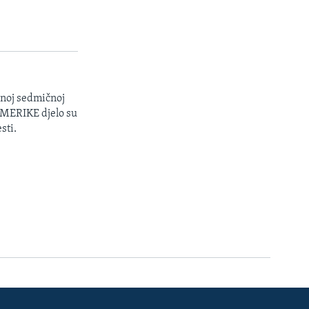
enoj sedmičnoj
 AMERIKE djelo su
sti.