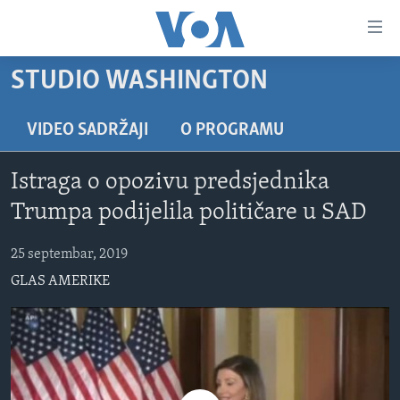
Linkovi
Pređi
na
STUDIO WASHINGTON
glavni
TV PROGRAM
sadržaj
VIDEO
Pređi
VIDEO SADRŽAJI
O PROGRAMU
na
FOTOGRAFIJE DANA
glavnu
Istraga o opozivu predsjednika
VIJESTI
navigaciju
Trumpa podijelila političare u SAD
Idi
NAUKA I TEHNOLOGIJA
SJEDINJENE AMERIČKE DRŽAVE
na
25 septembar, 2019
SPECIJALNI PROJEKTI
BOSNA I HERCEGOVINA
pretragu
GLAS AMERIKE
KORUPCIJA
SVIJET
SLOBODA MEDIJA
ŽENSKA STRANA
IZBJEGLIČKA STRANA