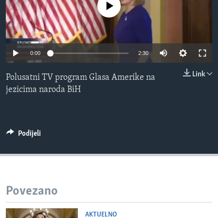
No media source currently available
MAGAZIN
O GLASU AMERIKE
Learning English
0:00
2:30
Link
Polusatni TV program Glasa Amerike na
PRATITE NAS
jezicima naroda BiH
Jezici
Podijeli
Povezano
AKTUELNO