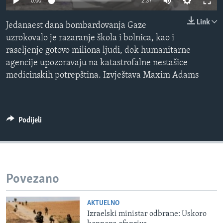
0:00
2:37
MAGAZIN
Link
Jedanaest dana bombardovanja Gaze
O GLASU AMERIKE
uzrokovalo je razaranje škola i bolnica, kao i
raseljenje gotovo miliona ljudi, dok humanitarne
Learning English
agencije upozoravaju na katastrofalne nestašice
medicinskih potrepština. Izvještava Maxim Adams
PRATITE NAS
Podijeli
Jezici
Povezano
AKTUELNO
Izraelski ministar odbrane: Uskoro