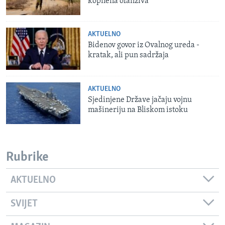
kopnena ofanziva
AKTUELNO
Bidenov govor iz Ovalnog ureda -
kratak, ali pun sadržaja
AKTUELNO
Sjedinjene Države jačaju vojnu
mašineriju na Bliskom istoku
Rubrike
AKTUELNO
SVIJET