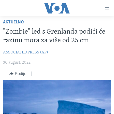
Linkovi
Pređi
na
AKTUELNO
glavni
TV PROGRAM
sadržaj
"Zombie" led s Grenlanda podići će
VIDEO
Pređi
razinu mora za više od 25 cm
na
FOTOGRAFIJE DANA
glavnu
ASSOCIATED PRESS (AP)
VIJESTI
navigaciju
Idi
30 august, 2022
NAUKA I TEHNOLOGIJA
SJEDINJENE AMERIČKE DRŽAVE
na
SPECIJALNI PROJEKTI
BOSNA I HERCEGOVINA
Podijeli
pretragu
KORUPCIJA
SVIJET
SLOBODA MEDIJA
ŽENSKA STRANA
IZBJEGLIČKA STRANA