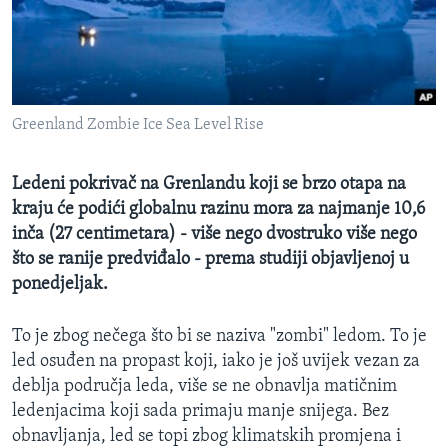
MAGAZIN
O GLASU AMERIKE
Learning English
Greenland Zombie Ice Sea Level Rise
PRATITE NAS
Ledeni pokrivač na Grenlandu koji se brzo otapa na
kraju će podići globalnu razinu mora za najmanje 10,6
inča (27 centimetara) - više nego dvostruko više nego
Jezici
što se ranije predviđalo - prema studiji objavljenoj u
ponedjeljak.
To je zbog nečega što bi se naziva "zombi" ledom. To je
led osuđen na propast koji, iako je još uvijek vezan za
deblja područja leda, više se ne obnavlja matičnim
ledenjacima koji sada primaju manje snijega. Bez
obnavljanja, led se topi zbog klimatskih promjena i