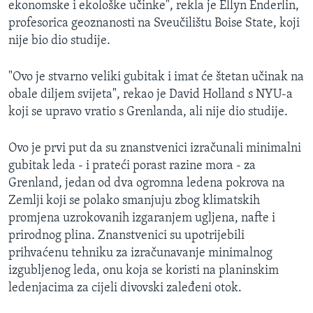
ekonomske i ekološke učinke", rekla je Ellyn Enderlin,
profesorica geoznanosti na Sveučilištu Boise State, koji
nije bio dio studije.
"Ovo je stvarno veliki gubitak i imat će štetan učinak na
obale diljem svijeta", rekao je David Holland s NYU-a
koji se upravo vratio s Grenlanda, ali nije dio studije.
Ovo je prvi put da su znanstvenici izračunali minimalni
gubitak leda - i prateći porast razine mora - za
Grenland, jedan od dva ogromna ledena pokrova na
Zemlji koji se polako smanjuju zbog klimatskih
promjena uzrokovanih izgaranjem ugljena, nafte i
prirodnog plina. Znanstvenici su upotrijebili
prihvaćenu tehniku za izračunavanje minimalnog
izgubljenog leda, onu koja se koristi na planinskim
ledenjacima za cijeli divovski zaleđeni otok.