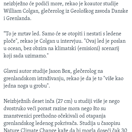
neizbježno će podići more, rekao je koautor studije
William Colgan, glečerolog iz Geološkog zavoda Danske
i Grenlanda.
“To je mrtav led. Samo će se otopiti i nestati s ledene
ploče", rekao je Colgan u intervjuu. "Ovaj led je poslan
u ocean, bez obzira na klimatski (emisioni) scenarij
koji sada uzimamo."
Glavni autor studije Jason Box, glečerolog na
grenlandskom istraživanju, rekao je da je to "više kao
jedna noga u grobu".
Neizbježnih deset inča (27 cm) u studiji više je nego
dvostruko veći porast razine mora nego što su
znanstvenici prethodno očekivali od otapanja
grenlandskog ledenog pokrivača. Studija u časopisu
Nature Climate Change kaže da bi mogla doseći čak 30