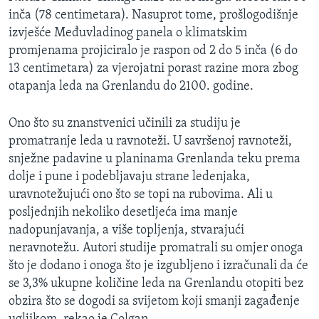
inča (78 centimetara). Nasuprot tome, prošlogodišnje
izvješće Međuvladinog panela o klimatskim
promjenama projiciralo je raspon od 2 do 5 inča (6 do
13 centimetara) za vjerojatni porast razine mora zbog
otapanja leda na Grenlandu do 2100. godine.
Ono što su znanstvenici učinili za studiju je
promatranje leda u ravnoteži. U savršenoj ravnoteži,
snježne padavine u planinama Grenlanda teku prema
dolje i pune i podebljavaju strane ledenjaka,
uravnotežujući ono što se topi na rubovima. Ali u
posljednjih nekoliko desetljeća ima manje
nadopunjavanja, a više topljenja, stvarajući
neravnotežu. Autori studije promatrali su omjer onoga
što je dodano i onoga što je izgubljeno i izračunali da će
se 3,3% ukupne količine leda na Grenlandu otopiti bez
obzira što se dogodi sa svijetom koji smanji zagađenje