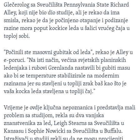
Glečerolog sa Sveučilišta Pennsylvania State Richard
Alley, koji nije bio dio studije, ali je rekao da ima
smisla, rekao je da je počinjeno otapanje i podizanje
razine mora poput kockice leda u šalici vrućeg čaja u
toploj sobi.
"Počinili ste masovni gubitak od leda", rekao je Alley u
e-poruci. "Na isti način, većina svjetskih planinskih
ledenjaka i rubovi Grenlanda nastavili bi gubiti masu
ako bi se temperature stabilizirale na modernim
razinama jer su stavljeni u topliji zrak baš kao što je
vaša kocka leda stavljena u topliji čaj."
Vrijeme je ovdje ključna nepoznanica i predstavlja mali
problem sa studijom, rekla su dva vanjska
znanstvenika za led, Leigh Stearns sa Sveučilišta u
Kansasu i Sophie Nowicki sa Sveučilišta u Buffalu.
Istraživači u studiji rekli su da ne mogu procijeniti