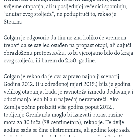
vrijeme otapanja, ali u posljednjoj rečenici spominju,
"unutar ovog stoljeća", ne podupirući to, rekao je
Stearns.
Colgan je odgovorio da tim ne zna koliko će vremena
trebati da se sav led osuđen na propast otopi, ali dajući
obrazloženu pretpostavku, to bi vjerojatno bilo do kraja
ovog stoljeća, ili barem do 2150. godine.
Colgan je rekao da je ovo zapravo najbolji scenarij.
Godina 2012. (i u određenoj mjeri 2019.) bila je godina
velikog otapanja, kada je ravnoteža između dodavanja i
oduzimanja leda bila u najvećoj neravnoteži. Ako
Zemlja počne prolaziti više godina poput 2012.,
topljenje Grenlanda moglo bi izazvati porast razine
mora za 30 inča (78 centimetara), rekao je. Te dvije
godine sada se čine ekstremnima, ali godine koje sada