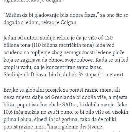
ugljikom, rekao je Colgan.
“Mislim da bi gladovanje bila dobra fraza,” za ono što se
događa s ledom, rekao je Colgan.
Jedan od autora studije rekao je da je više od 120
biliona tona (110 biliona metričkih tona) leda već
osuđeno na topljenje zbog nemogućnosti ledene ploče
koja se zagrijava da obnovi svoje rubove. Kada se taj led
otopi u vodu, da je koncentriran samo iznad
Sjedinjenih Država, bio bi dubok 37 stopa (11 metara).
Brojke su globalni prosjek za porast razine mora, ali
neka mjesta dalje od Grenlanda bi dobila više, a mjesta
bliža, poput istočne obale SAD-a, bi dobila manje. Iako
10,6 inča možda ne zvuči puno, to bi bilo više od visokih
plima i oluja, čineći ih još gorima, tako da će toliki
porast razine mora "imati goleme društvene,