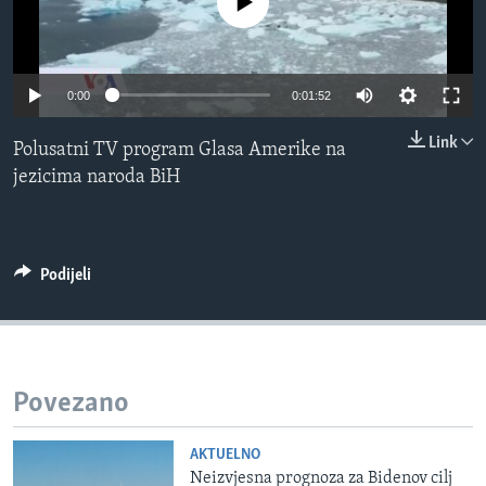
No media source currently available
MAGAZIN
O GLASU AMERIKE
0:00
0:01:52
Learning English
Link
Polusatni TV program Glasa Amerike na
PRATITE NAS
jezicima naroda BiH
Jezici
Podijeli
Povezano
AKTUELNO
Neizvjesna prognoza za Bidenov cilj