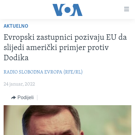
Linkovi
Pređi
na
AKTUELNO
glavni
TV PROGRAM
sadržaj
Evropski zastupnici pozivaju EU da
VIDEO
Pređi
slijedi američki primjer protiv
na
FOTOGRAFIJE DANA
Dodika
glavnu
VIJESTI
navigaciju
RADIO SLOBODNA EVROPA (RFE/RL)
Idi
NAUKA I TEHNOLOGIJA
SJEDINJENE AMERIČKE DRŽAVE
na
24 januar, 2022
SPECIJALNI PROJEKTI
BOSNA I HERCEGOVINA
pretragu
KORUPCIJA
Podijeli
SVIJET
SLOBODA MEDIJA
ŽENSKA STRANA
IZBJEGLIČKA STRANA