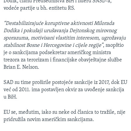
Dodik, članu Predsedništva BiH i lideru SNSD-a,
vodeće partije u bh. entitetu RS.
“Destabilizirajuće koruptivne aktivnosti Milorada
Dodika i pokušaji urušavanja Dejtonskog mirovnog
sporazuma, motivisani vlastitim interesom, ugrožavaju
stabilnost Bosne i Hercegovine i cijele regije”
, saopštio
je o sankcijama podsekretar američkog ministra
trezora za terorizam i financijske obavještajne službe
Brian E. Nelson.
SAD su time proširile postojeće sankcije iz 2017, dok EU
već od 2011. ima postavljen okvir za uvođenje sankcija
u BiH.
EU se, međutim, iako su neke od članica to tražile, nije
pridružila novim američkim sankcijama.