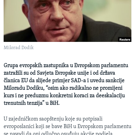
MAGAZIN
O GLASU AMERIKE
Learning English
Milorad Dodik
PRATITE NAS
Grupa evropskih zastupnika u Evropskom parlamentu
zatražili su od Savjeta Evropske unije i od država
Jezici
članica EU da slijede primjer SAD-a i uvedu sankcije
Miloradu Dodiku, “osim ako radikalno ne promijeni
kurs i ne preduzmu konkretni koraci za deeskalaciju
trenutnih tenzija” u BiH.
U zajedničkom saopštenju koje su potpisali
evroposlanici koji se bave BiH u Evropskom parlamentu
se navodi da oni odlučno osuđuju akcije podjela