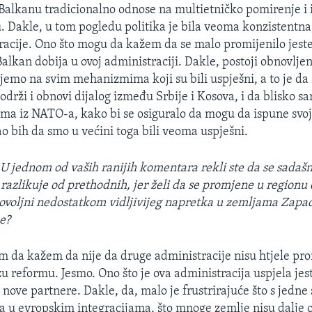
lkanu tradicionalno odnose na multietničko pomirenje i i
. Dakle, u tom pogledu politika je bila veoma konzistentna
tracije. Ono što mogu da kažem da se malo promijenilo jest
alkan dobija u ovoj administraciji. Dakle, postoji obnovljen
emo na svim mehanizmima koji su bili uspješni, a to je da 
održi i obnovi dijalog između Srbije i Kosova, i da blisko 
ma iz NATO-a, kako bi se osiguralo da mogu da ispune sv
o bih da smo u većini toga bili veoma uspješni.
:
U jednom od vaših ranijih komentara rekli ste da se sadašn
 razlikuje od prethodnih, jer želi da se promjene u regionu
dovoljni nedostatkom vidljivijeg napretka u zemljama Zap
e?
da kažem da nije da druge administracije nisu htjele pro
zu reformu. Jesmo. Ono što je ova administracija uspjela jest
 nove partnere. Dakle, da, malo je frustrirajuće što s jedne 
a u evropskim integracijama, što mnoge zemlje nisu dalje