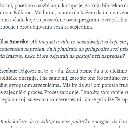
formi, posebno u suzbijanju korupcije, za koju bih rekao da 
padnom Balkanu. Međutim, moram da kažem da imamo veo
ionu i vlade koje su posvećene ovom programu evropskih in
orupcije i produbljivanju veza sa susjedima.
Glas Amerike:
Ali imajući u vidu to nezadovoljstvo koje st
nedostatka napretka, da li planirate da prilagodite svoj pri
tih izazova, kako bi ste osigurali da postoji brži napredak?
Escobar:
Odgovor na to je - da. Želeli bismo da u to uložimo
političke energije. I ne samo mi, zato što ono što radimo, r
šim evropskim saveznicima. Mislim da su i oni pomalo frust
e zajednički proces. Proces saradnje. I kao što sam ranije r
u regionu koji su veoma zainteresovani i da se približe Evro
:
Kada kažete da to zahtijeva više političke energije, da li to