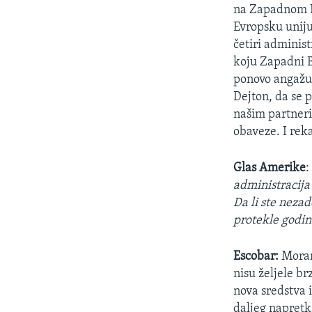
na Zapadnom Ba
Evropsku uniju
četiri adminis
koju Zapadni B
ponovo angažuj
Dejton, da se p
našim partneri
obaveze. I reka
Glas Amerike
administracija
Da li ste neza
protekle godin
Escobar:
Moram 
nisu željele br
nova sredstva i
daljeg napretk