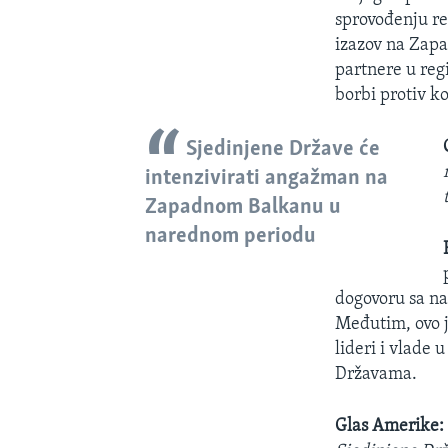
sprovođenju re
izazov na Za
partnere u reg
borbi protiv k
Sjedinjene Države će
intenzivirati angažman na
Zapadnom Balkanu u
narednom periodu
dogovoru sa na
Međutim, ovo j
lideri i vlade 
Državama.
Glas Amerike