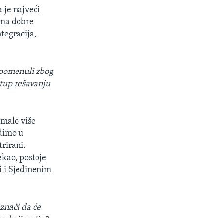
je najveći
ma dobre
tegracija,
e pomenuli zbog
stup rešavanju
 malo više
adimo u
rirani.
ekao, postoje
pi i Sjedinenim
 znači da će