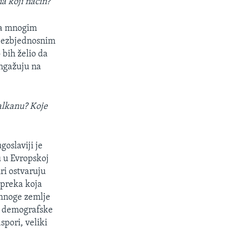
a koji način?
 sa mnogim
i bezbjednosnim
bih želio da
angažuju na
Balkanu? Koje
goslaviji je
u u Evropskoj
ri ostvaruju
epreka koja
g mnoge zemlje
ju demografske
pori, veliki