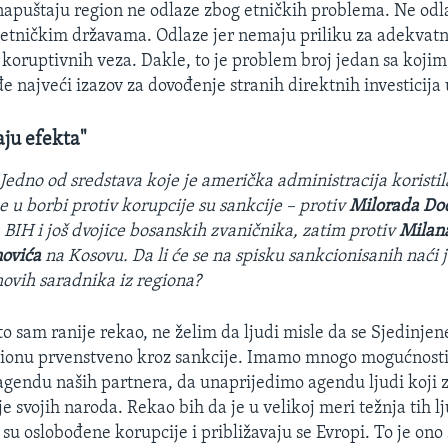
i napuštaju region ne odlaze zbog etničkih problema. Ne odla
tietničkim državama. Odlaze jer nemaju priliku za adekva
 koruptivnih veza. Dakle, to je problem broj jedan sa kojim
e najveći izazov za dovođenje stranih direktnih investicija 
aju efekta"
:
Jedno od sredstava koje je američka administracija koristi
e u borbi protiv korupcije su sankcije – protiv
Milorada Do
 BIH i još dvojice bosanskih zvaničnika, zatim protiv
Milan
novića
na Kosovu. Da li će se na spisku sankcionisanih naći 
ihovih saradnika iz regiona?
to sam ranije rekao, ne želim da ljudi misle da se Sjedinje
gionu prvenstveno kroz sankcije. Imamo mnogo mogućnosti
gendu naših partnera, da unaprijedimo agendu ljudi koji z
e svojih naroda. Rekao bih da je u velikoj meri težnja tih lj
u oslobođene korupcije i približavaju se Evropi. To je ono š