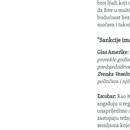
broj ljudi koj
da žive u mul
budućnost bez
suočava i takođ
"Sankcije im
Glas Amerike
protekle godin
predsjedništva
Zvonka Veseli
političara i nj
Escobar:
Kao š
angažuju u re
unaprijedimo a
zastupaju težnj
zemljama koje s