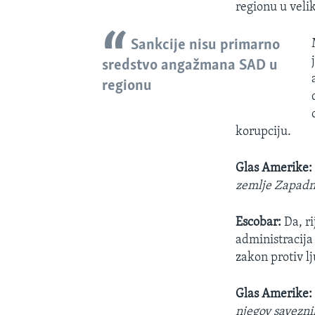
regionu u velik
Sankcije nisu primarno
sredstvo angažmana SAD u
regionu
korupciju.
Glas Amerike:
zemlje Zapadn
Escobar:
Da, r
administracija
zakon protiv lj
Glas Amerike
njegov savezni