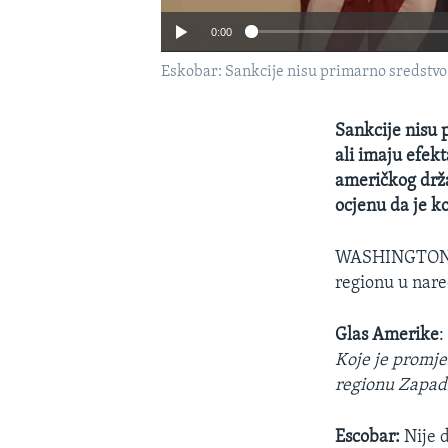
0:00
Eskobar: Sankcije nisu primarno sredst
Sankcije nisu
ali imaju efek
američkog drža
ocjenu da je k
WASHINGTO
regionu u nar
Glas Amerike
Koje je promje
regionu Zapad
Escobar:
Nije d