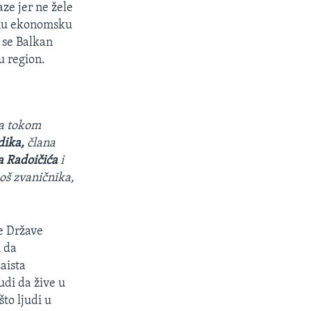
ze jer ne žele
tnu ekonomsku
 se Balkan
u region.
la tokom
dika,
člana
a Radoičića
i
još zvaničnika,
ne Države
 da
aista
udi da žive u
to ljudi u