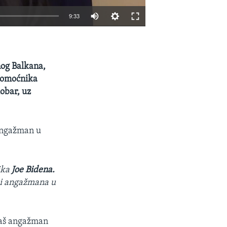
9:33
EMBED
SHARE
og Balkana,
 pomoćnika
kobar, uz
 angažman u
ika
Joe Bidena.
 i angažmana u
 naš angažman