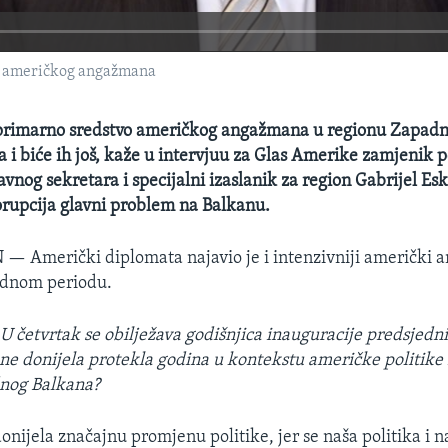
vo američkog angažmana
 primarno sredstvo američkog angažmana u regionu Zapadn
ta i biće ih još, kaže u intervjuu za Glas Amerike zamjenik
vnog sekretara i specijalni izaslanik za region Gabrijel Es
orupcija glavni problem na Balkanu.
N —
Američki diplomata najavio je i intenzivniji američki
ednom periodu.
:
U četvrtak se obilježava godišnjica inauguracije predsjedn
ne donijela protekla godina u kontekstu američke politike
nog Balkana?
onijela značajnu promjenu politike, jer se naša politika i