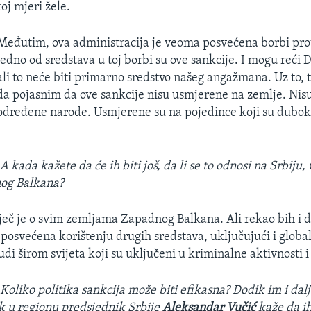
oj mjeri žele.
Međutim, ova administracija je veoma posvećena borbi prot
jedno od sredstava u toj borbi su ove sankcije. I mogu reći DA
ali to neće biti primarno sredstvo našeg angažmana. Uz to
da pojasnim da ove sankcije nisu usmjerene na zemlje. Nis
određene narode. Usmjerene su na pojedince koji su dubok
A kada kažete da će ih biti još, da li se to odnosi na Srbiju
og Balkana?
iječ je o svim zemljama Zapadnog Balkana. Ali rekao bih i d
 posvećena korištenju drugih sredstava, uključujući i globa
udi širom svijeta koji su uključeni u kriminalne aktivnosti i
:
Koliko politika sankcija može biti efikasna? Dodik im i dal
k u regionu predsjednik Srbije
Aleksandar Vučić
kaže da ih