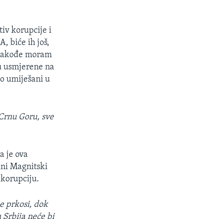
iv korupcije i
, biće ih još,
, takođe moram
u usmjerene na
o umiješani u
, Crnu Goru, sve
a je ova
lni Magnitski
 korupciju.
je prkosi, dok
 Srbija neće bi