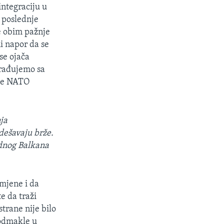
ntegraciju u
 poslednje
e obim pažnje
i napor da se
se ojača
sarađujemo sa
oje NATO
ja
 dešavaju brže.
adnog Balkana
mjene i da
e da traži
strane nije bilo
 odmakle u