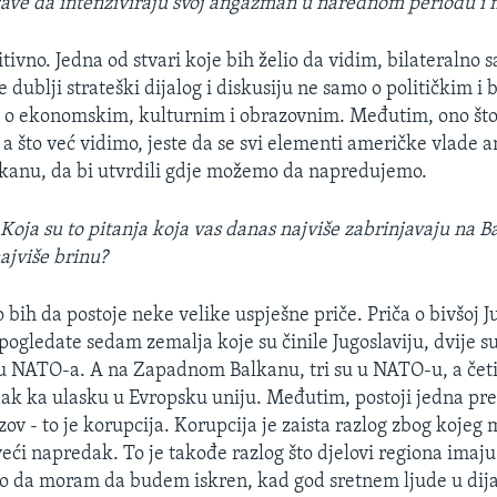
ave da intenziviraju svoj angažman u narednom periodu i n
itivno. Jedna od stvari koje bih želio da vidim, bilateralno
 dublji strateški dijalog i diskusiju ne samo o političkim 
 i o ekonomskim, kulturnim i obrazovnim. Međutim, ono što 
 a što već vidimo, jeste da se svi elementi američke vlade 
anu, da bi utvrdili gdje možemo da napredujemo.
:
Koja su to pitanja koja vas danas najviše zabrinjavaju na 
ajviše brinu?
bih da postoje neke velike uspješne priče. Priča o bivšoj Ju
pogledate sedam zemalja koje su činile Jugoslaviju, dvije s
su u NATO-a. A na Zapadnom Balkanu, tri su u NATO-u, a četi
ak ka ulasku u Evropsku uniju. Međutim, postoji jedna pr
zov - to je korupcija. Korupcija je zaista razlog zbog koje
 veći napredak. To je takođe razlog što djelovi regiona ima
 da moram da budem iskren, kad god sretnem ljude u dijas