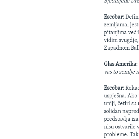
Sjedinjene Drž
Escobar:
Defin
zemljama, jeste
pitanjima već
vidim svugdje,
Zapadnom Balk
Glas Amerika
vas to zemlje n
Escobar:
Rekao 
uspješna. Ako 
uniji, četiri 
solidan napred
predstavlja iza
nisu ostvarile
probleme. Tako