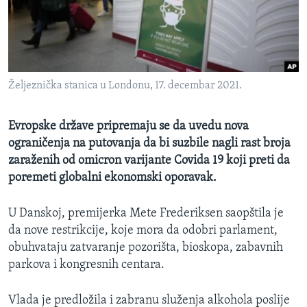
MAGAZIN
O GLASU AMERIKE
Learning English
Željeznička stanica u Londonu, 17. decembar 2021.
PRATITE NAS
Evropske države pripremaju se da uvedu nova
ograničenja na putovanja da bi suzbile nagli rast broja
zaraženih od omicron varijante Covida 19 koji preti da
Jezici
poremeti globalni ekonomski oporavak.
U Danskoj, premijerka Mete Frederiksen saopštila je
da nove restrikcije, koje mora da odobri parlament,
obuhvataju zatvaranje pozorišta, bioskopa, zabavnih
parkova i kongresnih centara.
Vlada je predložila i zabranu služenja alkohola poslije