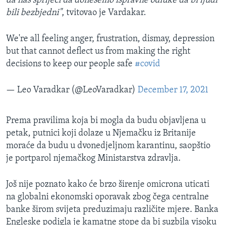
da nas spriječi da donesemo ispravne odluke da bi ljudi
bili bezbjedni"
, tvitovao je Vardakar.
We're all feeling anger, frustration, dismay, depression
but that cannot deflect us from making the right
decisions to keep our people safe
#covid
— Leo Varadkar (@LeoVaradkar)
December 17, 2021
Prema pravilima koja bi mogla da budu objavljena u
petak, putnici koji dolaze u Njemačku iz Britanije
moraće da budu u dvonedjeljnom karantinu, saopštio
je portparol njemačkog Ministarstva zdravlja.
Još nije poznato kako će brzo širenje omicrona uticati
na globalni ekonomski oporavak zbog čega centralne
banke širom svijeta preduzimaju različite mjere. Banka
Engleske podigla je kamatne stope da bi suzbila visoku