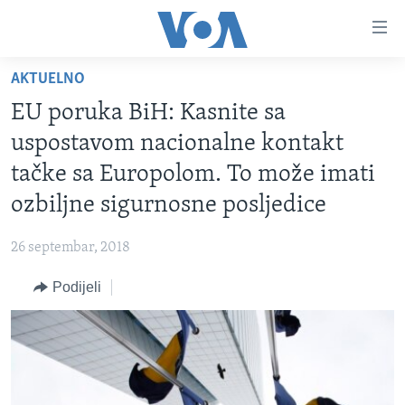
Linkovi
Pređi
na
AKTUELNO
glavni
TV PROGRAM
sadržaj
EU poruka BiH: Kasnite sa
VIDEO
Pređi
uspostavom nacionalne kontakt
na
FOTOGRAFIJE DANA
tačke sa Europolom. To može imati
glavnu
VIJESTI
navigaciju
ozbiljne sigurnosne posljedice
Idi
NAUKA I TEHNOLOGIJA
SJEDINJENE AMERIČKE DRŽAVE
na
26 septembar, 2018
SPECIJALNI PROJEKTI
BOSNA I HERCEGOVINA
pretragu
Podijeli
KORUPCIJA
SVIJET
SLOBODA MEDIJA
ŽENSKA STRANA
IZBJEGLIČKA STRANA