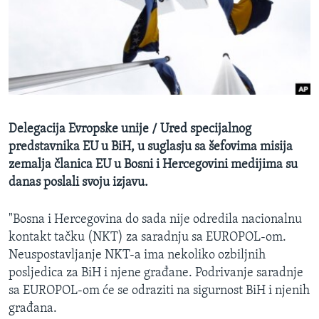
MAGAZIN
O GLASU AMERIKE
Learning English
PRATITE NAS
Delegacija Evropske unije / Ured specijalnog
predstavnika EU u BiH, u suglasju sa šefovima misija
zemalja članica EU u Bosni i Hercegovini medijima su
Jezici
danas poslali svoju izjavu.
"Bosna i Hercegovina do sada nije odredila nacionalnu
kontakt tačku (NKT) za saradnju sa EUROPOL-om.
Neuspostavljanje NKT-a ima nekoliko ozbiljnih
posljedica za BiH i njene građane. Podrivanje saradnje
sa EUROPOL-om će se odraziti na sigurnost BiH i njenih
građana.