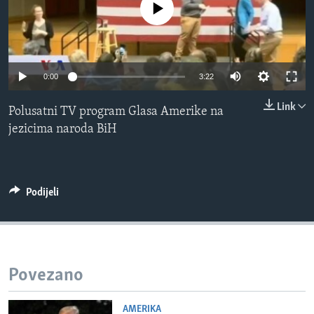
No media source currently available
MAGAZIN
O GLASU AMERIKE
Learning English
0:00
3:22
Link
Polusatni TV program Glasa Amerike na
PRATITE NAS
jezicima naroda BiH
Jezici
Podijeli
Povezano
AMERIKA