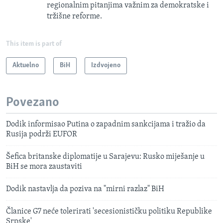
regionalnim pitanjima važnim za demokratske i
tržišne reforme.
This item is part of
Aktuelno
BiH
Izdvojeno
Povezano
Dodik informisao Putina o zapadnim sankcijama i tražio da
Rusija podrži EUFOR
Šefica britanske diplomatije u Sarajevu: Rusko miješanje u
BiH se mora zaustaviti
Dodik nastavlja da poziva na "mirni razlaz" BiH
Članice G7 neće tolerirati 'secesionističku politiku Republike
Srpske'