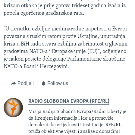
krizom otkako je prije gotovo trideset godina izašla iz
pepela ogorčenog građanskog rata.
"U trenutku ozbiljne međunarodne napetosti u Evropi
povezane s ruskim ratom protiv Ukrajine, unutrašnja
kriza u BiH sada stvara ozbiljnu zabrinutost u glavnim
gradovima NATO-a i Evropske unije (EU)", ocijenjeno
je nakon posjete delegacije Parlamentarne skupštine
NATO-a Bosni i Hercegovini.
Podijeli
Follow us
RADIO SLOBODNA EVROPA (RFE/RL)
Misija Radija Slobodna Evropa/Radio Liberty je
da širenjem informacija i ideja promoviše
demokratske vrijednosti i institucije: RFE/RL
pruža objektivne vijesti i analize o domaćim i