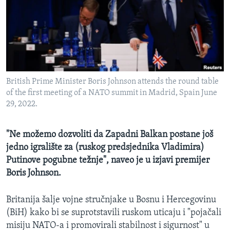
MAGAZIN
O GLASU AMERIKE
Learning English
British Prime Minister Boris Johnson attends the round table
PRATITE NAS
of the first meeting of a NATO summit in Madrid, Spain June
29, 2022.
Jezici
"Ne možemo dozvoliti da Zapadni Balkan postane još
jedno igralište za (ruskog predsjednika Vladimira)
Putinove pogubne težnje", naveo je u izjavi premijer
Boris Johnson.
Britanija šalje vojne stručnjake u Bosnu i Hercegovinu
(BiH) kako bi se suprotstavili ruskom uticaju i "pojačali
misiju NATO-a i promovirali stabilnost i sigurnost" u