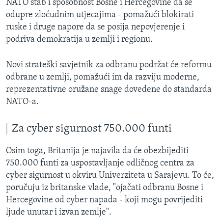
NATO štab i sposobnost Bosne i Hercegovine da se
odupre zloćudnim utjecajima - pomažući blokirati
ruske i druge napore da se posija nepovjerenje i
podriva demokratija u zemlji i regionu.
Novi strateški savjetnik za odbranu podržat će reformu
odbrane u zemlji, pomažući im da razviju moderne,
reprezentativne oružane snage dovedene do standarda
NATO-a.
Za cyber sigurnost 750.000 funti
Osim toga, Britanija je najavila da će obezbijediti
750.000 funti za uspostavljanje odličnog centra za
cyber sigurnost u okviru Univerziteta u Sarajevu. To će,
poručuju iz britanske vlade, "ojačati odbranu Bosne i
Hercegovine od cyber napada - koji mogu povrijediti
ljude unutar i izvan zemlje".