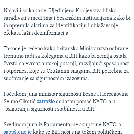
Najavili su kako će "Ujedinjeno Kraljevstvo blisko
sarađivati s medijima i bosanskim institucijama kako bi
ih opremila alatima za identifikaciju i ublažavanje
efekata laži i dezinformacija".
Takođe je rečeno kako britansko Ministarstvo odbrane
trenutno radi sa kolegama u BiH kako bi zemlja ostala
čvrsto na evroatlantskoj putanji, razvijajući sposobnost
i otpornost koje su Oružanim snagama BiH potrebne za
suočavanje sa sigurnosnim izazovima.
Početkom juna ministar sigurnosti Bosne i Hercegovine
Selmo Cikotić
zatražio
dodatnu pomoć NATO-a u
"osiguranju sigurnosti i stabilnosti u BiH".
Sredinom juna iz Parlamentarne skupštine NATO-a
saopšteno je
kako se BiH nosi s najtežom političkom