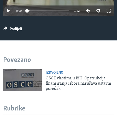
MAGAZIN
0:00
1:22
O GLASU AMERIKE
Learning English
Podijeli
PRATITE NAS
Povezano
Jezici
IZDVOJENO
OSCE vlastima u BiH: Opstrukcija
finansiranja izbora narušava ustavni
poredak
Rubrike