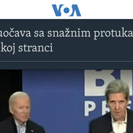
uočava sa snažnim protuk
oj stranci