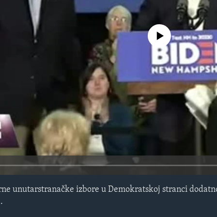
No media source currently avail
ne unutarstranačke izbore u Demokratskoj stranci dodatn
.