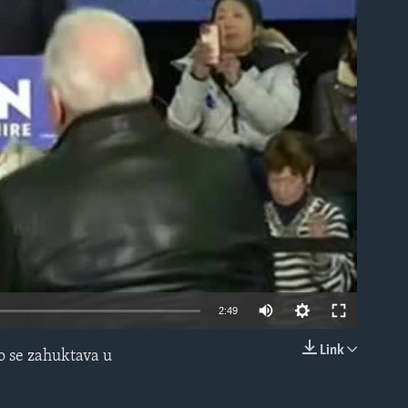
able
2:49
Link
o se zahuktava u
EMBED