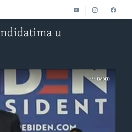
andidatima u
EMBED