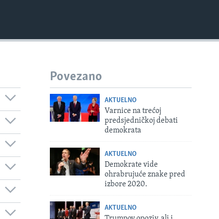
Povezano
AKTUELNO
Varnice na trećoj
predsjedničkoj debati
demokrata
AKTUELNO
Demokrate vide
ohrabrujuće znake pred
izbore 2020.
AKTUELNO
Trumpov opoziv, ali i