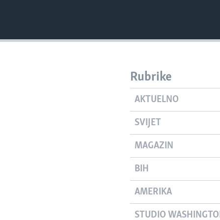
Rubrike
AKTUELNO
SVIJET
MAGAZIN
BIH
AMERIKA
STUDIO WASHINGT