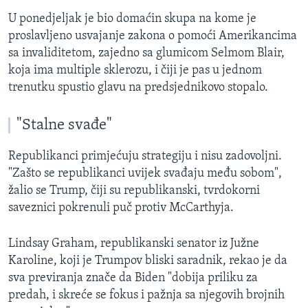
U ponedjeljak je bio domaćin skupa na kome je
proslavljeno usvajanje zakona o pomoći Amerikancima
sa invaliditetom, zajedno sa glumicom Selmom Blair,
koja ima multiple sklerozu, i čiji je pas u jednom
trenutku spustio glavu na predsjednikovo stopalo.
"Stalne svađe"
Republikanci primjećuju strategiju i nisu zadovoljni.
"Zašto se republikanci uvijek svađaju među sobom",
žalio se Trump, čiji su republikanski, tvrdokorni
saveznici pokrenuli puč protiv McCarthyja.
Lindsay Graham, republikanski senator iz Južne
Karoline, koji je Trumpov bliski saradnik, rekao je da
sva previranja znače da Biden "dobija priliku za
predah, i skreće se fokus i pažnja sa njegovih brojnih