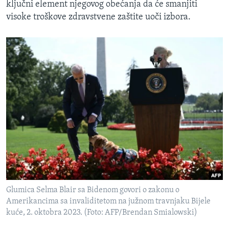
ključni element njegovog obećanja da će smanjiti
visoke troškove zdravstvene zaštite uoči izbora.
Glumica Selma Blair sa Bidenom govori o zakonu o
Amerikancima sa invaliditetom na južnom travnjaku Bijele
kuće, 2. oktobra 2023. (Foto: AFP/Brendan Smialowski)