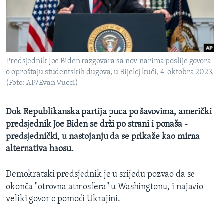
MAGAZIN
O GLASU AMERIKE
Learning English
Predsjednik Joe Biden razgovara sa novinarima poslije govora
o oproštaju studentskih dugova, u Bijeloj kući, 4. oktobra 2023.
PRATITE NAS
(Foto: AP/Evan Vucci)
Dok Republikanska partija puca po šavovima, američki
predsjednik Joe Biden se drži po strani i ponaša -
Jezici
predsjednički, u nastojanju da se prikaže kao mirna
alternativa haosu.
Demokratski predsjednik je u srijedu pozvao da se
okonča "otrovna atmosfera" u Washingtonu, i najavio
veliki govor o pomoći Ukrajini.