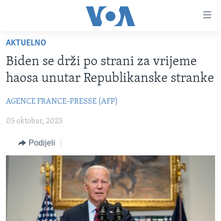
Linkovi
Pređi
na
AKTUELNO
glavni
TV PROGRAM
sadržaj
Biden se drži po strani za vrijeme
VIDEO
Pređi
haosa unutar Republikanske stranke
na
FOTOGRAFIJE DANA
glavnu
AGENCE FRANCE-PRESSE (AFP)
VIJESTI
navigaciju
Idi
05 oktobar, 2023
NAUKA I TEHNOLOGIJA
SJEDINJENE AMERIČKE DRŽAVE
na
SPECIJALNI PROJEKTI
BOSNA I HERCEGOVINA
Podijeli
pretragu
KORUPCIJA
SVIJET
SLOBODA MEDIJA
ŽENSKA STRANA
IZBJEGLIČKA STRANA