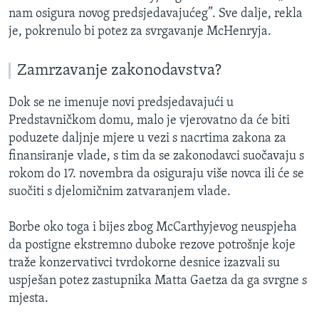
nam osigura novog predsjedavajućeg”. Sve dalje, rekla
je, pokrenulo bi potez za svrgavanje McHenryja.
Zamrzavanje zakonodavstva?
Dok se ne imenuje novi predsjedavajući u
Predstavničkom domu, malo je vjerovatno da će biti
poduzete daljnje mjere u vezi s nacrtima zakona za
finansiranje vlade, s tim da se zakonodavci suočavaju s
rokom do 17. novembra da osiguraju više novca ili će se
suočiti s djelomičnim zatvaranjem vlade.
Borbe oko toga i bijes zbog McCarthyjevog neuspjeha
da postigne ekstremno duboke rezove potrošnje koje
traže konzervativci tvrdokorne desnice izazvali su
uspješan potez zastupnika Matta Gaetza da ga svrgne s
mjesta.