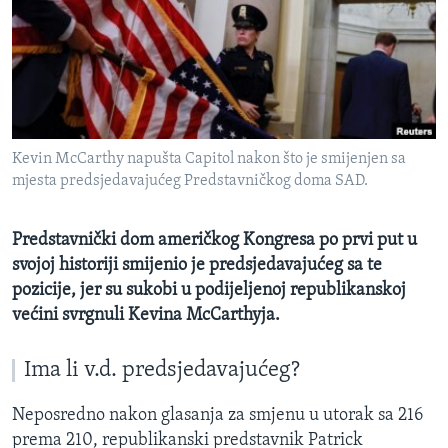
MAGAZIN
O GLASU AMERIKE
Learning English
Kevin McCarthy napušta Capitol nakon što je smijenjen sa
PRATITE NAS
mjesta predsjedavajućeg Predstavničkog doma SAD.
Predstavnički dom američkog Kongresa po prvi put u
Jezici
svojoj historiji smijenio je predsjedavajućeg sa te
pozicije, jer su sukobi u podijeljenoj republikanskoj
većini svrgnuli Kevina McCarthyja.
Ima li v.d. predsjedavajućeg?
Neposredno nakon glasanja za smjenu u utorak sa 216
prema 210, republikanski predstavnik Patrick