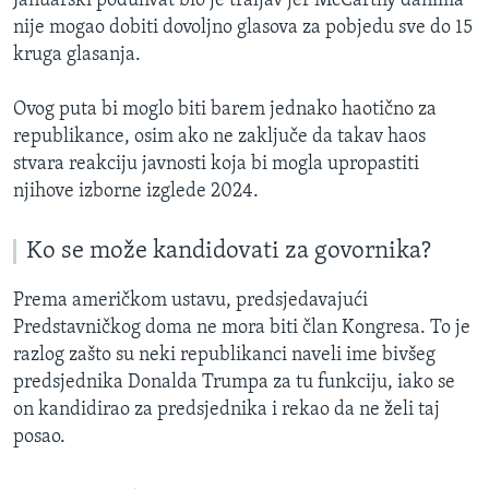
Januarski poduhvat bio je traljav jer McCarthy danima
nije mogao dobiti dovoljno glasova za pobjedu sve do 15
kruga glasanja.
Ovog puta bi moglo biti barem jednako haotično za
republikance, osim ako ne zaključe da takav haos
stvara reakciju javnosti koja bi mogla upropastiti
njihove izborne izglede 2024.
Ko se može kandidovati za govornika?
Prema američkom ustavu, predsjedavajući
Predstavničkog doma ne mora biti član Kongresa. To je
razlog zašto su neki republikanci naveli ime bivšeg
predsjednika Donalda Trumpa za tu funkciju, iako se
on kandidirao za predsjednika i rekao da ne želi taj
posao.