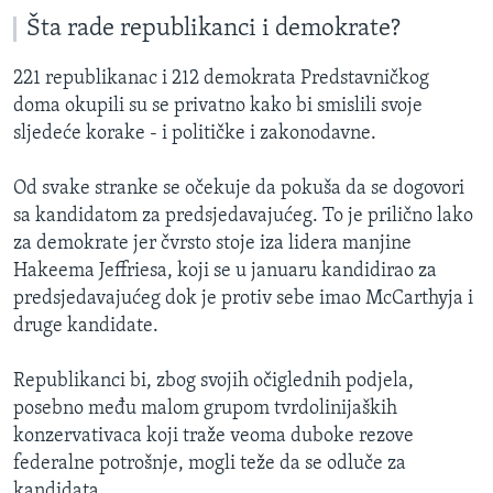
Šta rade republikanci i demokrate?
221 republikanac i 212 demokrata Predstavničkog
doma okupili su se privatno kako bi smislili svoje
sljedeće korake - i političke i zakonodavne.
Od svake stranke se očekuje da pokuša da se dogovori
sa kandidatom za predsjedavajućeg. To je prilično lako
za demokrate jer čvrsto stoje iza lidera manjine
Hakeema Jeffriesa, koji se u januaru kandidirao za
predsjedavajućeg dok je protiv sebe imao McCarthyja i
druge kandidate.
Republikanci bi, zbog svojih očiglednih podjela,
posebno među malom grupom tvrdolinijaških
konzervativaca koji traže veoma duboke rezove
federalne potrošnje, mogli teže da se odluče za
kandidata.