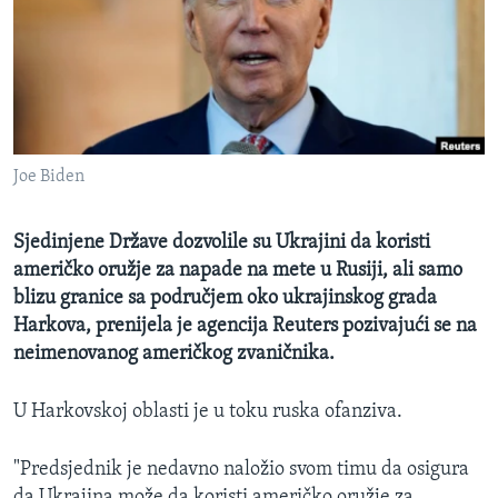
MAGAZIN
O GLASU AMERIKE
Learning English
Joe Biden
PRATITE NAS
Sjedinjene Države dozvolile su Ukrajini da koristi
američko oružje za napade na mete u Rusiji, ali samo
Jezici
blizu granice sa područjem oko ukrajinskog grada
Harkova, prenijela je agencija Reuters pozivajući se na
neimenovanog američkog zvaničnika.
U Harkovskoj oblasti je u toku ruska ofanziva.
"Predsjednik je nedavno naložio svom timu da osigura
da Ukrajina može da koristi američko oružje za