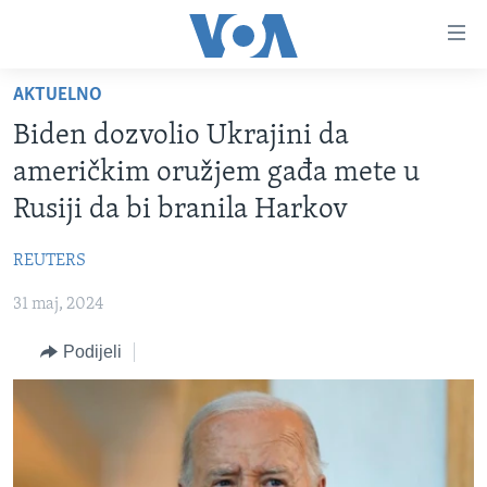
Linkovi
Pređi
na
AKTUELNO
glavni
TV PROGRAM
sadržaj
Biden dozvolio Ukrajini da
VIDEO
Pređi
američkim oružjem gađa mete u
na
FOTOGRAFIJE DANA
Rusiji da bi branila Harkov
glavnu
VIJESTI
navigaciju
REUTERS
Idi
NAUKA I TEHNOLOGIJA
SJEDINJENE AMERIČKE DRŽAVE
na
31 maj, 2024
SPECIJALNI PROJEKTI
BOSNA I HERCEGOVINA
pretragu
KORUPCIJA
Podijeli
SVIJET
SLOBODA MEDIJA
ŽENSKA STRANA
IZBJEGLIČKA STRANA