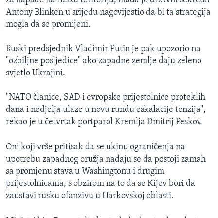
za napade na rusku teritoriju, mada je državni sekretar
Antony Blinken u srijedu nagovijestio da bi ta strategija
mogla da se promijeni.
Ruski predsjednik Vladimir Putin je pak upozorio na
"ozbiljne posljedice" ako zapadne zemlje daju zeleno
svjetlo Ukrajini.
"NATO članice, SAD i evropske prijestolnice proteklih
dana i nedjelja ulaze u novu rundu eskalacije tenzija",
rekao je u četvrtak portparol Kremlja Dmitrij Peskov.
Oni koji vrše pritisak da se ukinu ograničenja na
upotrebu zapadnog oružja nadaju se da postoji zamah
sa promjenu stava u Washingtonu i drugim
prijestolnicama, s obzirom na to da se Kijev bori da
zaustavi rusku ofanzivu u Harkovskoj oblasti.