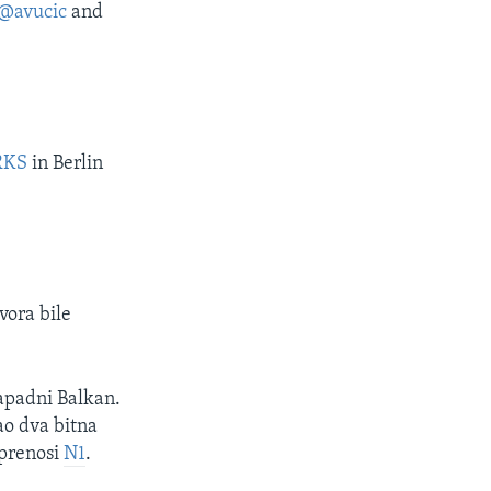
@avucic
and
RKS
in Berlin
vora bile
apadni Balkan.
ao dva bitna
 prenosi
N1
.