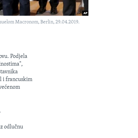
elom Macronom, Berlin, 29.04.2019.
ovu. Podjela
žnostima",
stavnika
 i francuskim
svećenom
.
uz odlučnu