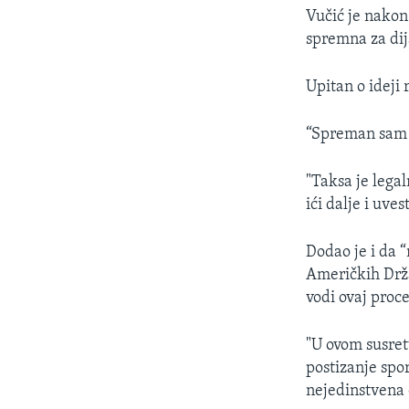
Vučić je nakon 
spremna za dij
Upitan o ideji
“Spreman sam 
"Taksa je lega
ići dalje i uve
Dodao je i da 
Američkih Drža
vodi ovaj proce
"U ovom susret
postizanje spo
nejedinstvena