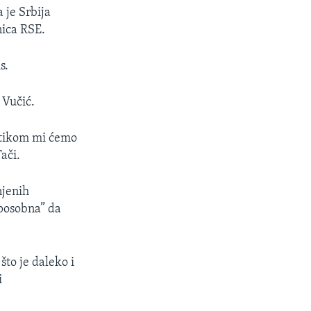
 je Srbija
nica RSE.
s.
 Vučić.
litikom mi ćemo
ači.
njenih
posobna” da
što je daleko i
i