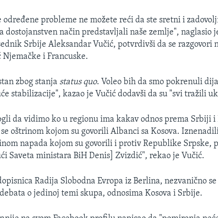
 određene probleme ne možete reći da ste sretni i zadovoljni
a dostojanstven način predstavljali naše zemlje", naglasio 
ednik Srbije Aleksandar Vučić, potvrdivši da se razgovori n
ć Njemačke i Francuske.
stan zbog stanja
status quo
. Voleo bih da smo pokrenuli dijal
e stabilizacije", kazao je Vučić dodavši da su "svi tražili uk
li da vidimo ko u regionu ima kakav odnos prema Srbiji i
 se oštrinom kojom su govorili Albanci sa Kosova. Iznenadil
tinom napada kojom su govorili i protiv Republike Srpske,
ći Saveta ministara BiH Denis] Zvizdić", rekao je Vučić.
 dopisnica Radija Slobodna Evropa iz Berlina, nezvanično se
 debata o jedinoj temi skupa, odnosima Kosova i Srbije.