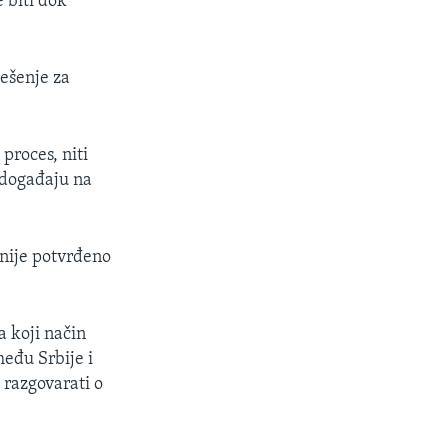
 biti dok
ešenje za
proces, niti
o događaju na
 nije potvrđeno
a koji način
među Srbije i
 razgovarati o