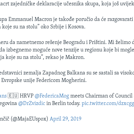
nacrt zajedničke deklaracije učesnika skupa, koja još uvijek
pa Emmanuel Macron je takođe poručio da će razgovarati 
 koje su na stolu” oko Srbije i Kosova.
u da nametnemo rešenje Beogradu i Prištini. Mi želimo
 i da izbegnemo moguće nove tenzije u regionu koje bi mogle
ja koje su na stolu”, rekao je Makron.
edstavnici zemalja Zapadnog Balkana su se sastali sa viso
 Evropske unije Federicom Mogherini.
ans
🇪🇺 HRVP
@FedericaMog
meets Chairman of Council o
egovina
@DrZvizdic
in Berlin today.
pic.twitter.com/dzxcg
ančič (@MajaEUspox)
April 29, 2019