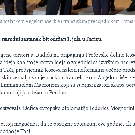
kancelarkom Angelom Merkle i francuskim predsjednikom Emmanu
 naredni sastanak bit održan 1. jula u Parizu.
mjene teritorija. Radiću na pripajanju Preševske doline Kos
a ideja kao što je mrtva ideja o zajednici sa izvršnim nadle
im Tači, predsjednik Kosova nakon neformalne večere pred
skih zemalja sa njemačkom kancelarkom Angelom Merkel
 Emmanuelom Macronom koji su suorganizatori skupa po
nu koji je održan u Berlinu.
estvovala i šefica evropske diplomatije Federica Mogherini
ostoji mogućnost da se postigne sporazum ove godine, ali 
dodao je Tači.