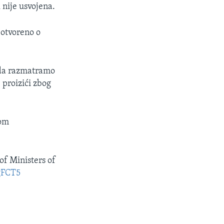
 nije usvojena.
otvoreno o
 da razmatramo
 proizići zbog
kom
f Ministers of
gFCT5