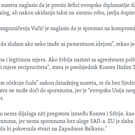
susreta naglasio da je prenio šefici evropske diplomatije da
alog, ali nakon ukidanja taksi na uvoznu robu, javlja dopis
 razgraničenja Vučić je naglasio da je spreman na kompromi
da slušam ako neko izađe sa pamentnom idejom”, rekao je
lna i legitimna mjera. Ako Srbija nastavi sa agresivnom po
sti mjere reciprociteta", stava je predsjednik Kosova Hašim T
“ne očekuje čuda” nakon današnjeg susreta, te da bez Sjedi
va ne može doći do sporazuma, jer je “evropska Unija nes
s.
u nema dijaloga niti pregovora između Kosova i Srbije, kao 
razuma, jer nema sporazuma bez uloge SAD-a. EU je slaba 
 da bi pokrenula stvari na Zapadnom Balkanu."