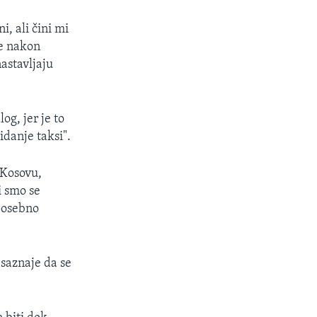
, ali čini mi
je nakon
astavljaju
og, jer je to
idanje taksi".
 Kosovu,
i smo se
 posebno
 saznaje da se