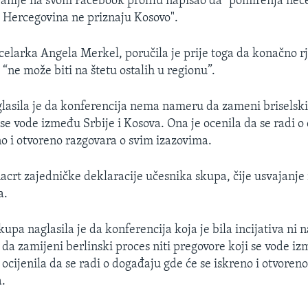
ranije na svom Facebook profilu napisao da "pomirenja neće
 i Hercegovina ne priznaju Kosovo".
elarka Angela Merkel, poručila je prije toga da konačno rj
 “ne može biti na štetu ostalih u regionu”.
lasila je da konferencija nema nameru da zameni briselski 
 se vode između Srbije i Kosova. Ona je ocenila da se radi 
o i otvoreno razgovara o svim izazovima.
 nacrt zajedničke deklaracije učesnika skupa, čije usvajanje
a.
upa naglasila je da konferencija koja je bila incijativa ni n
a zamijeni berlinski proces niti pregovore koji se vode iz
ocijenila da se radi o događaju gde će se iskreno i otvoreno
a.