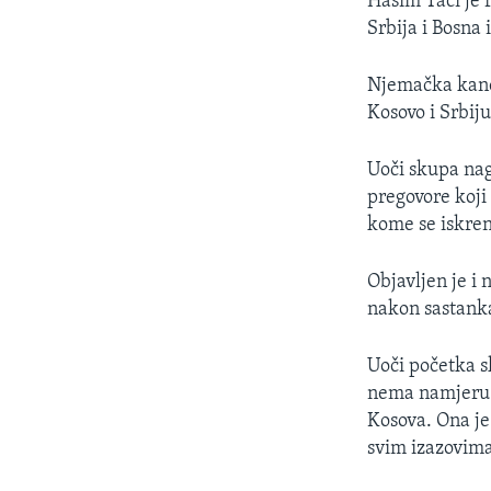
Hašim Tači je 
Srbija i Bosna
​Njemačka kanc
Kosovo i Srbiju
Uoči skupa nag
pregovore koji
kome se iskren
Objavljen je i
nakon sastank
Uoči početka sk
nema namjeru d
Kosova. Ona je 
svim izazovim