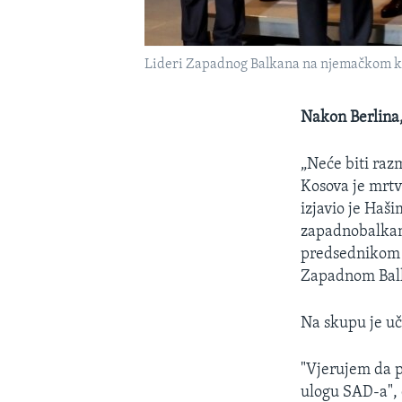
Lideri Zapadnog Balkana na njemačkom 
Nakon Berlina,
„Neće biti raz
Kosova je mrtv
izjavio je Haš
zapadnobalkan
predsednikom
Zapadnom Balka
Na skupu je uč
"Vjerujem da p
ulogu SAD-a", 