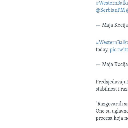
#WesternBalk
@SerbianPM
— Maja Kocij
#WesternBalk
today.
pic.twi
— Maja Kocij
Predsjedavajuć
stabilnost i r
"Razgovarali 
One su uglavno
procesa koja n