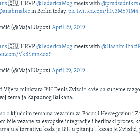
ans
🇪🇺 HRVP
@FedericaMog
meets with
@predsednikrs
@anabrnabic
in Berlin today.
pic.twitter.com/h1y3MY7IM4
ančič (@MajaEUspox)
April 29, 2019
ans
🇪🇺 HRVP
@FedericaMog
meets with
@HashimThaci
tter.com/Vk8SmnZox9
ančič (@MajaEUspox)
April 29, 2019
i Vijeća ministara BiH Denis Zvizdić kaže da su teme razgo
azvoj zemalja Zapadnog Balkana.
smo o ključnim temama vezanim za Bosnu i Hercegovinu i Z
m bile vezane za evropske integracije i berlinski proces, k
emaju alternativu kada je BiH u pitanju", kazao je Zvizdić,