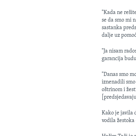
"Kada ne rešite
se da smo mi n
sastanka preds
dalje uz pomo
"Ja nisam rado
garancija buduć
"Danas smo mog
iznenadili smo
oštrinom i žes
[predsjedavaju
Kako je javila
vodila žestoka