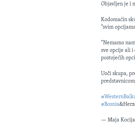
Objavljen je i 
Kodomaćin sku
“svim opcijama
“Nemamo namer
sve opcije ali
postojećih opci
Uoči skupa, pr
predstavnicom
#WesternBalk
#Bosnia
&Herz
— Maja Kocij