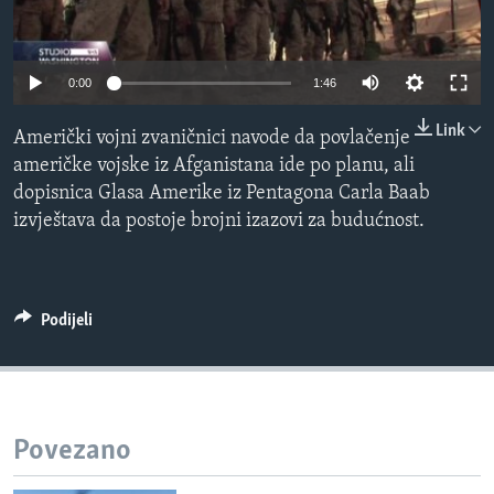
MAGAZIN
O GLASU AMERIKE
0:00
1:46
Learning English
Link
Američki vojni zvaničnici navode da povlačenje
američke vojske iz Afganistana ide po planu, ali
PRATITE NAS
dopisnica Glasa Amerike iz Pentagona Carla Baab
izvještava da postoje brojni izazovi za budućnost.
Jezici
Podijeli
Povezano