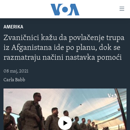
Linkovi
Pređi
na
AMERIKA
glavni
TV PROGRAM
sadržaj
Zvaničnici kažu da povlačenje trupa
VIDEO
Pređi
iz Afganistana ide po planu, dok se
na
FOTOGRAFIJE DANA
glavnu
razmatraju načini nastavka pomoći
VIJESTI
navigaciju
Idi
08 maj, 2021
NAUKA I TEHNOLOGIJA
SJEDINJENE AMERIČKE DRŽAVE
na
Carla Babb
SPECIJALNI PROJEKTI
BOSNA I HERCEGOVINA
pretragu
KORUPCIJA
SVIJET
SLOBODA MEDIJA
ŽENSKA STRANA
No media source currently available
IZBJEGLIČKA STRANA