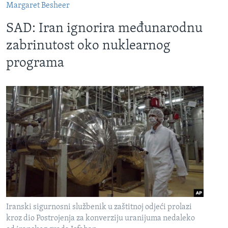
Margaret Besheer
SAD: Iran ignorira međunarodnu
zabrinutost oko nuklearnog
programa
Iranski sigurnosni službenik u zaštitnoj odjeći prolazi
kroz dio Postrojenja za konverziju uranijuma nedaleko