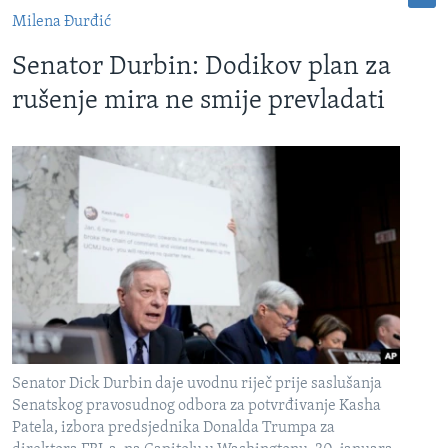
Milena Đurđić
Senator Durbin: Dodikov plan za
rušenje mira ne smije prevladati
Senator Dick Durbin daje uvodnu riječ prije saslušanja
Senatskog pravosudnog odbora za potvrđivanje Kasha
Patela, izbora predsjednika Donalda Trumpa za