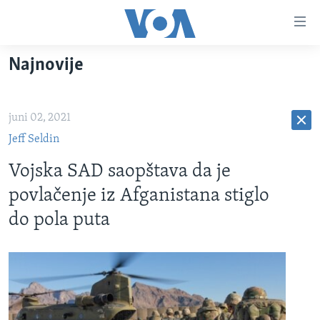
Linkovi
Pređi
na
Najnovije
glavni
TV PROGRAM
sadržaj
VIDEO
Pređi
juni 02, 2021
na
FOTOGRAFIJE DANA
glavnu
Jeff Seldin
VIJESTI
navigaciju
Vojska SAD saopštava da je
Idi
NAUKA I TEHNOLOGIJA
SJEDINJENE AMERIČKE DRŽAVE
povlačenje iz Afganistana stiglo
na
SPECIJALNI PROJEKTI
BOSNA I HERCEGOVINA
pretragu
do pola puta
KORUPCIJA
SVIJET
SLOBODA MEDIJA
ŽENSKA STRANA
IZBJEGLIČKA STRANA