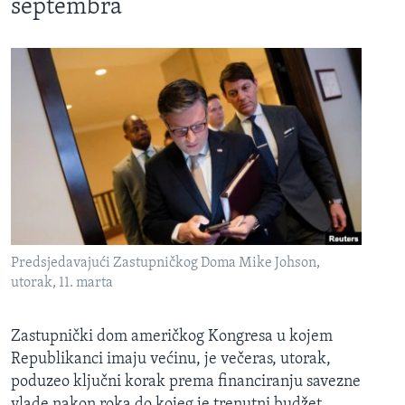
septembra
Predsjedavajući Zastupničkog Doma Mike Johson,
utorak, 11. marta
Zastupnički dom američkog Kongresa u kojem
Republikanci imaju većinu, je večeras, utorak,
poduzeo ključni korak prema financiranju savezne
vlade nakon roka do kojeg je trenutni budžet