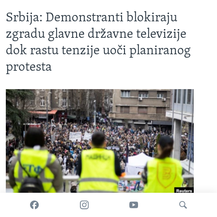
Srbija: Demonstranti blokiraju
zgradu glavne državne televizije
dok rastu tenzije uoči planiranog
protesta
Studenti i drugi antivladini demonstranti blokiraju
pristup kancelarijama državne Radio-televizije Srbije