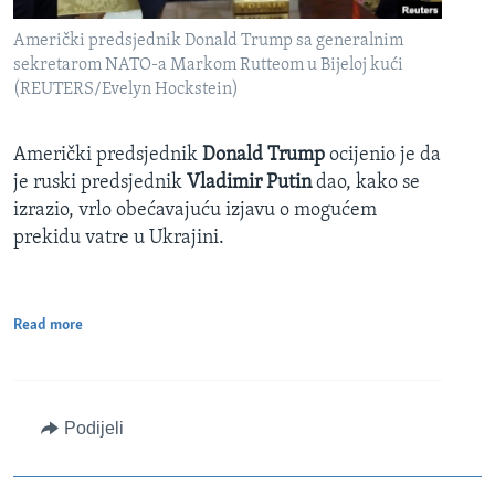
Američki predsjednik Donald Trump sa generalnim
sekretarom NATO-a Markom Rutteom u Bijeloj kući
(REUTERS/Evelyn Hockstein)
Američki predsjednik
Donald Trump
ocijenio je da
je ruski predsjednik
Vladimir Putin
dao, kako se
izrazio, vrlo obećavajuću izjavu o mogućem
prekidu vatre u Ukrajini.
Read more
Podijeli