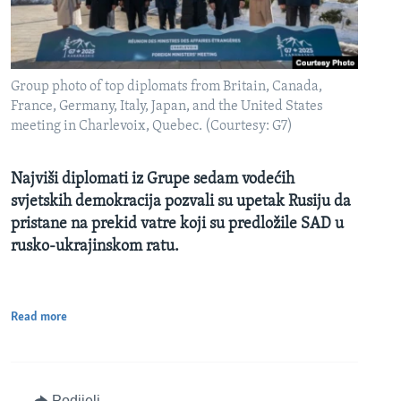
Group photo of top diplomats from Britain, Canada,
France, Germany, Italy, Japan, and the United States
meeting in Charlevoix, Quebec. (Courtesy: G7)
Najviši diplomati iz Grupe sedam vodećih
svjetskih demokracija pozvali su upetak Rusiju da
pristane na prekid vatre koji su predložile SAD u
rusko-ukrajinskom ratu.
Read more
Podijeli