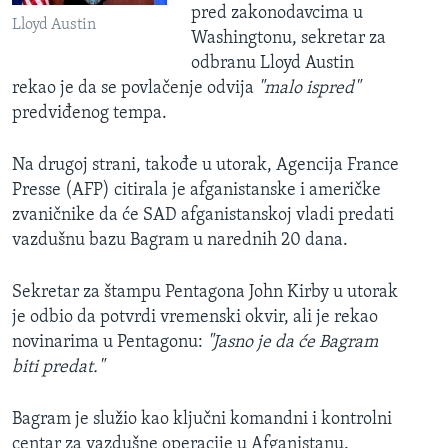
pred zakonodavcima u
Lloyd Austin
Washingtonu, sekretar za
odbranu Lloyd Austin​
rekao je da se povlačenje odvija
"malo ispred"
predviđenog tempa.
Na drugoj strani, takođe u utorak, Agencija France
Presse (AFP) citirala je afganistanske i američke
zvaničnike da će SAD afganistanskoj vladi predati
vazdušnu bazu Bagram u narednih 20 dana.
Sekretar za štampu Pentagona John Kirby u utorak
je odbio da potvrdi vremenski okvir, ali je rekao
novinarima u Pentagonu:
"Jasno je da će Bagram
biti predat."
Bagram je služio kao ključni komandni i kontrolni
centar za vazdušne operacije u Afganistanu.