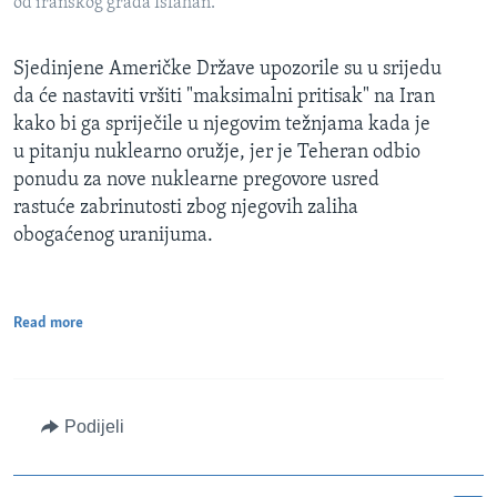
od iranskog grada Isfahan.
Sjedinjene Američke Države upozorile su u srijedu
da će nastaviti vršiti "maksimalni pritisak" na Iran
kako bi ga spriječile u njegovim težnjama kada je
u pitanju nuklearno oružje, jer je Teheran odbio
ponudu za nove nuklearne pregovore usred
rastuće zabrinutosti zbog njegovih zaliha
obogaćenog uranijuma.
Read more
Podijeli