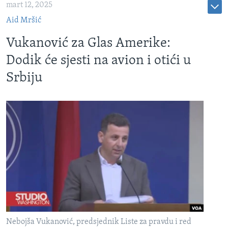
mart 12, 2025
Aid Mršić
Vukanović za Glas Amerike:
Dodik će sjesti na avion i otići u
Srbiju
Nebojša Vukanović, predsjednik Liste za pravdu i red