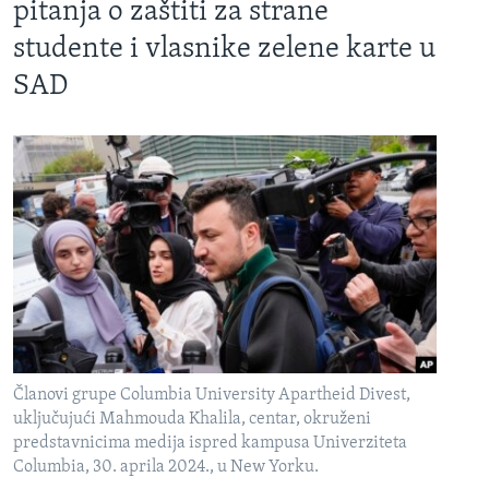
pitanja o zaštiti za strane
studente i vlasnike zelene karte u
SAD
Članovi grupe Columbia University Apartheid Divest,
uključujući Mahmouda Khalila, centar, okruženi
predstavnicima medija ispred kampusa Univerziteta
Columbia, 30. aprila 2024., u New Yorku.