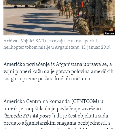
MAGAZIN
O GLASU AMERIKE
Learning English
Arhiva - Vojnici SAD ukrcavaju se u transportni
PRATITE NAS
helikopter tokom misije u Avganistanu, 15. januar 2019.
Američko povlačenje iz Afganistana ubrzava se, a
vojni planeri kažu da je gotovo polovina američkih
Jezici
snaga i opreme poslata kući ili uništena.
Američka Centralna komanda (CENTCOM) u
utorak je saopštila da je povlačenje završeno
"između 30 i 44 posto"
i da je šest objekata sada
predato afganistanskim snagama bezbjednosti, s