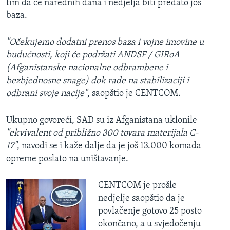
tim da će narednih dana i nedjelja biti predato još
baza.
"Očekujemo dodatni prenos baza i vojne imovine u
budućnosti, koji će podržati ANDSF / GIRoA
(Afganistanske nacionalne odbrambene i
bezbjednosne snage) dok rade na stabilizaciji i
odbrani svoje nacije"
, saopštio je CENTCOM.
Ukupno govoreći, SAD su iz Afganistana uklonile
"ekvivalent od približno 300 tovara materijala C-
17"
, navodi se i kaže dalje da je još 13.000 komada
opreme poslato na uništavanje.
CENTCOM je prošle
nedjelje saopštio da je
povlačenje gotovo 25 posto
okončano, a u svjedočenju