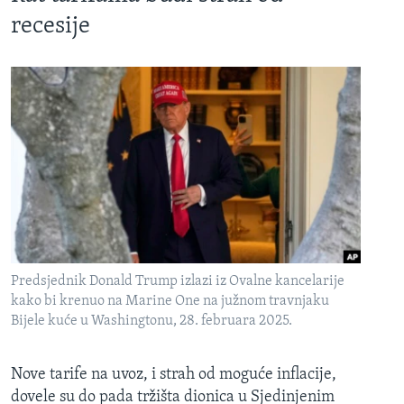
recesije
Predsjednik Donald Trump izlazi iz Ovalne kancelarije
kako bi krenuo na Marine One na južnom travnjaku
Bijele kuće u Washingtonu, 28. februara 2025.
Nove tarife na uvoz, i strah od moguće inflacije,
dovele su do pada tržišta dionica u Sjedinjenim