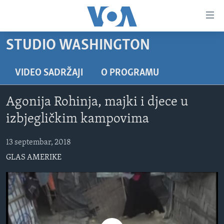
Linkovi
Pređi
na
STUDIO WASHINGTON
glavni
TV PROGRAM
sadržaj
VIDEO
Pređi
VIDEO SADRŽAJI
O PROGRAMU
na
FOTOGRAFIJE DANA
glavnu
Agonija Rohinja, majki i djece u
VIJESTI
navigaciju
izbjegličkim kampovima
Idi
NAUKA I TEHNOLOGIJA
SJEDINJENE AMERIČKE DRŽAVE
na
13 septembar, 2018
SPECIJALNI PROJEKTI
BOSNA I HERCEGOVINA
pretragu
GLAS AMERIKE
KORUPCIJA
SVIJET
SLOBODA MEDIJA
ŽENSKA STRANA
IZBJEGLIČKA STRANA