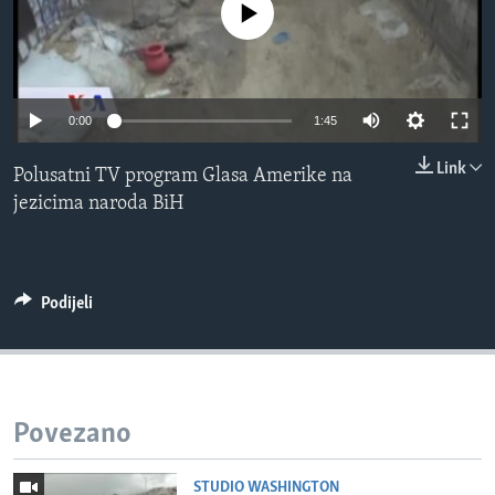
No media source currently available
MAGAZIN
O GLASU AMERIKE
Learning English
0:00
1:45
Link
Polusatni TV program Glasa Amerike na
PRATITE NAS
jezicima naroda BiH
Jezici
Podijeli
Povezano
STUDIO WASHINGTON