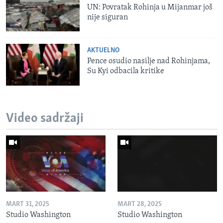
UN: Povratak Rohinja u Mijanmar još
nije siguran
AKTUELNO
Pence osudio nasilje nad Rohinjama,
Su Kyi odbacila kritike
Video sadržaji
MART 31, 2025
MART 28, 2025
Studio Washington
Studio Washington