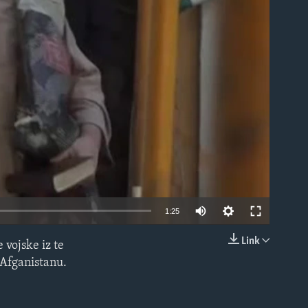
able
1:25
Link
 vojske iz te
EMBED
 Afganistanu.