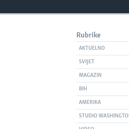
Rubrike
AKTUELNO
SVIJET
MAGAZIN
BIH
AMERIKA
STUDIO WASHINGT