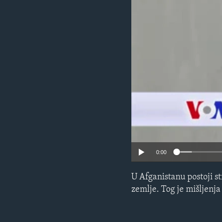
MAGAZIN
O GLASU AMERIKE
0:00
U Afganistanu postoji st
zemlje. Tog je mišljenj