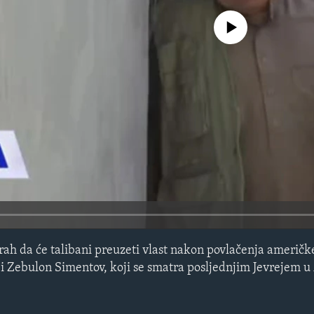
No media source currently avail
rah da će talibani preuzeti vlast nakon povlačenja američke
a i Zebulon Simentov, koji se smatra posljednjim Jevrejem u