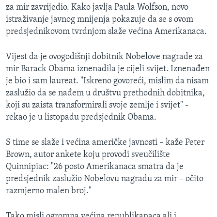
za mir zavrijedio. Kako javlja Paula Wolfson, novo
MAGAZIN
istraživanje javnog mnijenja pokazuje da se s ovom
O GLASU AMERIKE
predsjednikovom tvrdnjom slaže većina Amerikanaca.
Learning English
Vijest da je ovogodišnji dobitnik Nobelove nagrade za
mir Barack Obama iznenadila je cijeli svijet. Iznenađen
PRATITE NAS
je bio i sam laureat. "Iskreno govoreći, mislim da nisam
zaslužio da se nađem u društvu prethodnih dobitnika,
koji su zaista transformirali svoje zemlje i svijet" -
rekao je u listopadu predsjednik Obama.
Jezici
S time se slaže i većina američke javnosti – kaže Peter
Brown, autor ankete koju provodi sveučilište
Quinnipiac: "26 posto Amerikanaca smatra da je
predsjednik zaslužio Nobelovu nagradu za mir – očito
razmjerno malen broj."
Tako misli ogromna većina republikanaca ali i