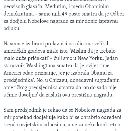
neovisnih glasača. Međutim, i među Obaminim
demokratima – samo njih 49 posto smatra da je Odbor
za dodjelu Nobelove nagrade za mir donio ispravnu
odluku.
Nasumce izabrani prolaznici na ulicama velikih
američkih gradova misle isto. 'Mislim da je trebalo
malo duže pričekati' – čuli smo u New Yorku. Jedan
stanovnik Washingtona smatra da je 'svijet time
Americi odao priznanje, jer je izabrala Obamu za
predsjednika'. No, u Chicagu, donedavni sugrađanin
američkog predsjednika smatra da 'on do sada nije
učinio dovoljno' da zasluži ovu prestižnu nagradu.
Sam predsjednik je rekao da se Nobelova nagrada za
mir ponekad dodjeljuje kako bi se ohrabrio određeni
trend u svjetskim odnosima, a ne za neko konkretno