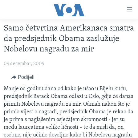
Linkovi
Pređi
na
Samo četvrtina Amerikanaca smatra
glavni
TV PROGRAM
sadržaj
da predsjednik Obama zaslužuje
VIDEO
Pređi
Nobelovu nagradu za mir
na
FOTOGRAFIJE DANA
glavnu
09 decembar, 2009
VIJESTI
navigaciju
Idi
NAUKA I TEHNOLOGIJA
Podijeli
SJEDINJENE AMERIČKE DRŽAVE
na
SPECIJALNI PROJEKTI
Manje od godinu dana od kako je ušao u Bijelu kuću,
BOSNA I HERCEGOVINA
pretragu
predsjednik Barack Obama odlazi u Oslo, gdje će danas
KORUPCIJA
SVIJET
primiti Nobelovu nagradu za mir. Odmah nakon što je
SLOBODA MEDIJA
primio vijest o nagradi, predsjednik Obama je rekao da
je prima s naglašenim osjećajem skromnosti - jer su
ŽENSKA STRANA
među laureatima velike ličnosti – te da misli da, on
IZBJEGLIČKA STRANA
osobno, nije učinio dovoljno kako bi Nobelovu nagradu