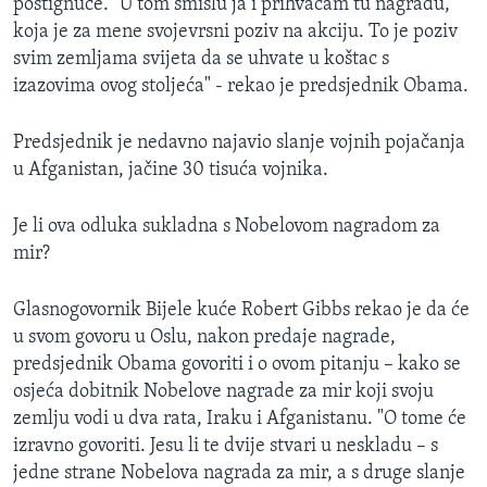
postignuće. "U tom smislu ja i prihvaćam tu nagradu,
koja je za mene svojevrsni poziv na akciju. To je poziv
svim zemljama svijeta da se uhvate u koštac s
izazovima ovog stoljeća" - rekao je predsjednik Obama.
Predsjednik je nedavno najavio slanje vojnih pojačanja
u Afganistan, jačine 30 tisuća vojnika.
Je li ova odluka sukladna s Nobelovom nagradom za
mir?
Glasnogovornik Bijele kuće Robert Gibbs rekao je da će
u svom govoru u Oslu, nakon predaje nagrade,
predsjednik Obama govoriti i o ovom pitanju – kako se
osjeća dobitnik Nobelove nagrade za mir koji svoju
zemlju vodi u dva rata, Iraku i Afganistanu. "O tome će
izravno govoriti. Jesu li te dvije stvari u neskladu – s
jedne strane Nobelova nagrada za mir, a s druge slanje