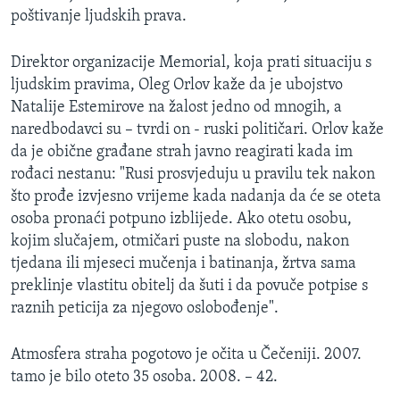
poštivanje ljudskih prava.
Direktor organizacije Memorial, koja prati situaciju s
ljudskim pravima, Oleg Orlov kaže da je ubojstvo
Natalije Estemirove na žalost jedno od mnogih, a
naredbodavci su – tvrdi on - ruski političari. Orlov kaže
da je obične građane strah javno reagirati kada im
rođaci nestanu: "Rusi prosvjeduju u pravilu tek nakon
što prođe izvjesno vrijeme kada nadanja da će se oteta
osoba pronaći potpuno izblijede. Ako otetu osobu,
kojim slučajem, otmičari puste na slobodu, nakon
tjedana ili mjeseci mučenja i batinanja, žrtva sama
preklinje vlastitu obitelj da šuti i da povuče potpise s
raznih peticija za njegovo oslobođenje".
Atmosfera straha pogotovo je očita u Čečeniji. 2007.
tamo je bilo oteto 35 osoba. 2008. – 42.