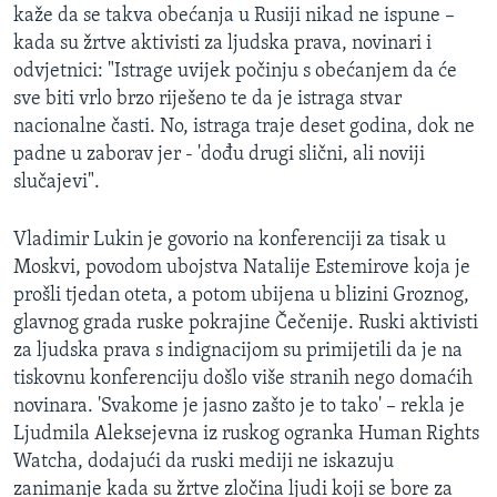
kaže da se takva obećanja u Rusiji nikad ne ispune –
kada su žrtve aktivisti za ljudska prava, novinari i
odvjetnici: "Istrage uvijek počinju s obećanjem da će
sve biti vrlo brzo riješeno te da je istraga stvar
nacionalne časti. No, istraga traje deset godina, dok ne
padne u zaborav jer - 'dođu drugi slični, ali noviji
slučajevi".
Vladimir Lukin je govorio na konferenciji za tisak u
Moskvi, povodom ubojstva Natalije Estemirove koja je
prošli tjedan oteta, a potom ubijena u blizini Groznog,
glavnog grada ruske pokrajine Čečenije. Ruski aktivisti
za ljudska prava s indignacijom su primijetili da je na
tiskovnu konferenciju došlo više stranih nego domaćih
novinara. 'Svakome je jasno zašto je to tako' – rekla je
Ljudmila Aleksejevna iz ruskog ogranka Human Rights
Watcha, dodajući da ruski mediji ne iskazuju
zanimanje kada su žrtve zločina ljudi koji se bore za