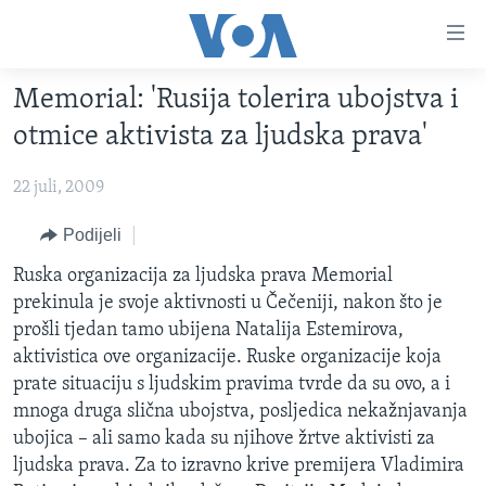
Linkovi
Pređi
na
Memorial: 'Rusija tolerira ubojstva i
glavni
TV PROGRAM
sadržaj
otmice aktivista za ljudska prava'
VIDEO
Pređi
na
22 juli, 2009
FOTOGRAFIJE DANA
glavnu
VIJESTI
Podijeli
navigaciju
Idi
NAUKA I TEHNOLOGIJA
SJEDINJENE AMERIČKE DRŽAVE
Ruska organizacija za ljudska prava Memorial
na
prekinula je svoje aktivnosti u Čečeniji, nakon što je
SPECIJALNI PROJEKTI
BOSNA I HERCEGOVINA
pretragu
prošli tjedan tamo ubijena Natalija Estemirova,
KORUPCIJA
SVIJET
aktivistica ove organizacije. Ruske organizacije koja
prate situaciju s ljudskim pravima tvrde da su ovo, a i
SLOBODA MEDIJA
mnoga druga slična ubojstva, posljedica nekažnjavanja
ŽENSKA STRANA
ubojica – ali samo kada su njihove žrtve aktivisti za
ljudska prava. Za to izravno krive premijera Vladimira
IZBJEGLIČKA STRANA