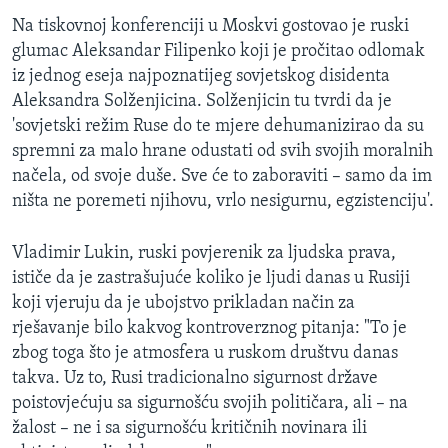
Na tiskovnoj konferenciji u Moskvi gostovao je ruski
glumac Aleksandar Filipenko koji je pročitao odlomak
iz jednog eseja najpoznatijeg sovjetskog disidenta
Aleksandra Solženjicina. Solženjicin tu tvrdi da je
'sovjetski režim Ruse do te mjere dehumanizirao da su
spremni za malo hrane odustati od svih svojih moralnih
načela, od svoje duše. Sve će to zaboraviti – samo da im
ništa ne poremeti njihovu, vrlo nesigurnu, egzistenciju'.
Vladimir Lukin, ruski povjerenik za ljudska prava,
ističe da je zastrašujuće koliko je ljudi danas u Rusiji
koji vjeruju da je ubojstvo prikladan način za
rješavanje bilo kakvog kontroverznog pitanja: "To je
zbog toga što je atmosfera u ruskom društvu danas
takva. Uz to, Rusi tradicionalno sigurnost države
poistovjećuju sa sigurnošću svojih političara, ali – na
žalost – ne i sa sigurnošću kritičnih novinara ili