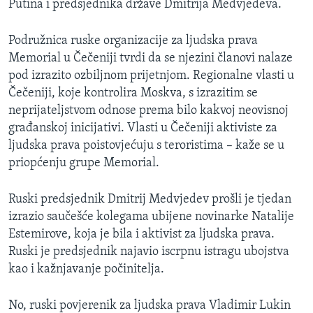
Putina i predsjednika države Dmitrija Medvjedeva.
MAGAZIN
O GLASU AMERIKE
Podružnica ruske organizacije za ljudska prava
Memorial u Čečeniji tvrdi da se njezini članovi nalaze
Learning English
pod izrazito ozbiljnom prijetnjom. Regionalne vlasti u
Čečeniji, koje kontrolira Moskva, s izrazitim se
neprijateljstvom odnose prema bilo kakvoj neovisnoj
PRATITE NAS
građanskoj inicijativi. Vlasti u Čečeniji aktiviste za
ljudska prava poistovjećuju s teroristima – kaže se u
priopćenju grupe Memorial.
Jezici
Ruski predsjednik Dmitrij Medvjedev prošli je tjedan
izrazio saučešće kolegama ubijene novinarke Natalije
Estemirove, koja je bila i aktivist za ljudska prava.
Ruski je predsjednik najavio iscrpnu istragu ubojstva
kao i kažnjavanje počinitelja.
No, ruski povjerenik za ljudska prava Vladimir Lukin