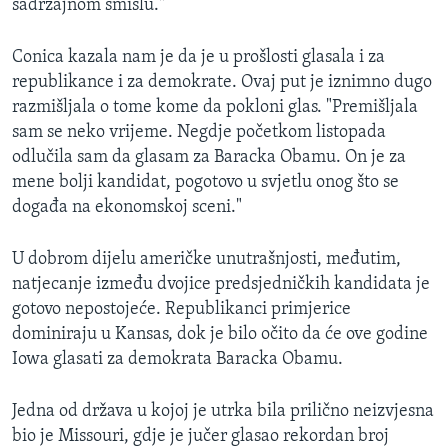
sadržajnom smislu."
Conica kazala nam je da je u prošlosti glasala i za
republikance i za demokrate. Ovaj put je iznimno dugo
razmišljala o tome kome da pokloni glas. "Premišljala
sam se neko vrijeme. Negdje početkom listopada
odlučila sam da glasam za Baracka Obamu. On je za
mene bolji kandidat, pogotovo u svjetlu onog što se
događa na ekonomskoj sceni."
U dobrom dijelu američke unutrašnjosti, međutim,
natjecanje između dvojice predsjedničkih kandidata je
gotovo nepostojeće. Republikanci primjerice
dominiraju u Kansas, dok je bilo očito da će ove godine
Iowa glasati za demokrata Baracka Obamu.
Jedna od država u kojoj je utrka bila prilično neizvjesna
bio je Missouri, gdje je jučer glasao rekordan broj