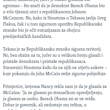
MAGAZIN
ogroman – što znači da je demokrat Barack Obama bio
u vrlo tijesnoj utrci s republikancem Johnom
O GLASU AMERIKE
McCainom. No, kako iz Houstona u Teksasu javlja Greg
Flakus, čak i u tom sigurnom uporištu Republikanske
Learning English
stranke bio je očit entuzijazam za obojicu
predsjedničkih kandidata.
PRATITE NAS
Teksas je za Republikansku stranku siguran teritorij.
No, bez obzira na to, jučer su u velikom broju glasali i
pristaše demokrata i pristaše republikanaca.
Jezici
Stanovnici Houstona kažu da na njih ne utječu ankete –
koje pokazuju da John McCain ovdje sigurno pobjeđuje.
Primjerice, izvjesna Nancy rekla nam je da je glasala za
McCaina: "Ja ne glasam po stranačkom opredjeljenju,
ja glasam za osobu. Barack Obama mi se ne sviđa.
Dobar je govornik, ali nedostaje mu težina, u