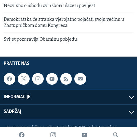
Neovisno o ishodu ovi izbori ulaze u povijest
Demokratska će stranka vjerojatno pojačati svoju većinu u
Zastupničkom domu Kongresa
Svijet pozdravlja Obaminu pobjedu
PRATITE NAS
INFORMACIJE
SADRŽAJ
Sva prava zadržana. Glas Amerike © 2026 Glas Amerike:
bosnian-service@voanews.com