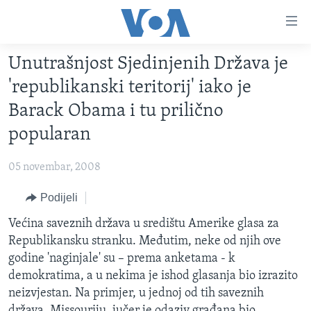
Linkovi
Pređi
na
Unutrašnjost Sjedinjenih Država je
glavni
TV PROGRAM
sadržaj
'republikanski teritorij' iako je
VIDEO
Pređi
Barack Obama i tu prilično
na
FOTOGRAFIJE DANA
popularan
glavnu
VIJESTI
navigaciju
05 novembar, 2008
Idi
NAUKA I TEHNOLOGIJA
SJEDINJENE AMERIČKE DRŽAVE
na
Podijeli
SPECIJALNI PROJEKTI
BOSNA I HERCEGOVINA
pretragu
Većina saveznih država u središtu Amerike glasa za
KORUPCIJA
SVIJET
Republikansku stranku. Međutim, neke od njih ove
SLOBODA MEDIJA
godine 'naginjale' su – prema anketama - k
ŽENSKA STRANA
demokratima, a u nekima je ishod glasanja bio izrazito
neizvjestan. Na primjer, u jednoj od tih saveznih
IZBJEGLIČKA STRANA
država, Missouriju, jučer je odaziv građana bio