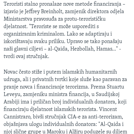
Teroristi stalno pronalaze nove metode financiranja –
izjavio je Jeffrey Breinholt, zamjenik direktora odjela
Ministarstva pravosuđa za protu-terorističku
djelatnost. "Teroriste se može usporediti s
organiziranim kriminalom. Lako se adaptiraju i
iskorištavaju svaku priliku. Upravo se tako ponašaju
naši glavni ciljevi – al-Qaida, Hezbollah, Hamas…" -
tvrdi ovaj stručnjak.
Novac često stiže i putem islamskih humanitarnih
udruga, ali i privatnih tvrtki koje služe kao paravan za
pranje novca i financiranje terorizma. Prema Stuartu
Leveyu, zamjeniku ministra financija, u Saudijskoj
Arabiji ima i priličan broj individualnih donatora, koji
financiraju djelatnost islamskih terorista. Vincent
Cannistraro, bivši stručnjak CIA-e za anti-terorizam,
objašnjava ulogu individualnih donatora: "Al-Qaida i
njoj slične grupe u Maroku i Alžiru poduzele su diljem