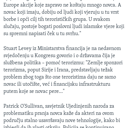
Europe akcije koje zapravo ne koštaju mnogo novca. A
novac koji imaju, dobiju od ljudi koji vjeruju u tu vrst
borbe i opći cilj tih terorističkih grupa. U svakom
slučaju, postoje bogati poslovni ljudi islamske vjere koji
su spremni napisati ček u tu svrhu."
Stuart Levey iz Ministarstva financija je na nedavnom
svjedočenju u Kongresu govorio i o državama čija je
službena politika – pomoć terorizmu: "Zemlje sponzori
terorizma, poput Sirije i Irana, predstavljaju težak
problem zbog toga što one teroristima daju ne samo
novac ili utočište, već i financijsku infrastrukturu
putem koje se novac pere…"
Patrick O'Sullivan, savjetnik Ujedinjenih naroda za
problematiku pranja novca kaže da akteri na ovom
području stalno usavršavaju nove tehnologije, kako bi
izbjegli da ih vlasti otkriju. Policija se kontinuirano