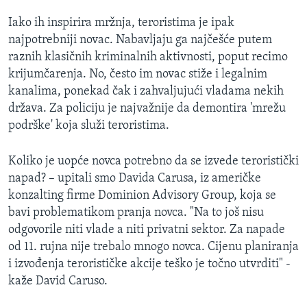
MAGAZIN
Iako ih inspirira mržnja, teroristima je ipak
O GLASU AMERIKE
najpotrebniji novac. Nabavljaju ga najčešće putem
raznih klasičnih kriminalnih aktivnosti, poput recimo
Learning English
krijumčarenja. No, često im novac stiže i legalnim
kanalima, ponekad čak i zahvaljujući vladama nekih
država. Za policiju je najvažnije da demontira 'mrežu
PRATITE NAS
podrške' koja služi teroristima.
Koliko je uopće novca potrebno da se izvede teroristički
Jezici
napad? – upitali smo Davida Carusa, iz američke
konzalting firme Dominion Advisory Group, koja se
bavi problematikom pranja novca. "Na to još nisu
odgovorile niti vlade a niti privatni sektor. Za napade
od 11. rujna nije trebalo mnogo novca. Cijenu planiranja
i izvođenja terorističke akcije teško je točno utvrditi" -
kaže David Caruso.