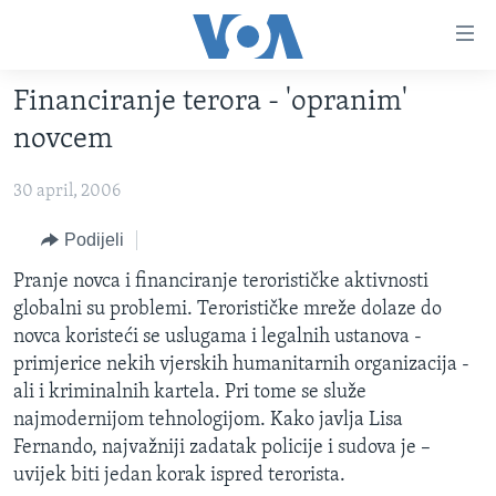
Linkovi
Pređi
na
Financiranje terora - 'opranim'
glavni
TV PROGRAM
sadržaj
novcem
VIDEO
Pređi
na
30 april, 2006
FOTOGRAFIJE DANA
glavnu
VIJESTI
Podijeli
navigaciju
Idi
NAUKA I TEHNOLOGIJA
SJEDINJENE AMERIČKE DRŽAVE
Pranje novca i financiranje terorističke aktivnosti
na
globalni su problemi. Terorističke mreže dolaze do
SPECIJALNI PROJEKTI
BOSNA I HERCEGOVINA
pretragu
novca koristeći se uslugama i legalnih ustanova -
KORUPCIJA
SVIJET
primjerice nekih vjerskih humanitarnih organizacija -
ali i kriminalnih kartela. Pri tome se služe
SLOBODA MEDIJA
najmodernijom tehnologijom. Kako javlja Lisa
ŽENSKA STRANA
Fernando, najvažniji zadatak policije i sudova je –
uvijek biti jedan korak ispred terorista.
IZBJEGLIČKA STRANA