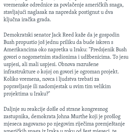
vremenske odrednice za povlačenje američkih snaga,
MAGAZIN
stavljajući naglasak na napredak postignut u dva
O GLASU AMERIKE
ključna iračka grada.
Learning English
Demokratski senator Jack Reed kaže da je gospodin
Bush propustio još jednu priliku da bude iskren s
PRATITE NAS
Amerikancima oko napretka u Iraku: "Predsjenik Bush
govori o nogometnim stadionima i udžbenicima. To jesu
uspjesi, ali mali uspjesi. Obnova razrušene
infrastrukture o kojoj on govori je ogroman projekt.
Jezici
Koliko vremena, novca i ljudstva trebati za
popravljanje ili nadomjestak u svim tim velikim
projektima u Iraku?"
Daljnje su reakcije došle od strane kongresnog
zastupnika, demokrata Johna Murthe koji je prošlog
mjeseca zagovarao po njegovim riječima premještanje
američkih snaga iz Iraka u roku od šest mjeseci, te