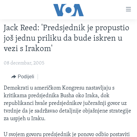
Linkovi
Pređi
na
Jack Reed: 'Predsjednik je propustio
glavni
TV PROGRAM
sadržaj
još jednu priliku da bude iskren u
VIDEO
Pređi
vezi s Irakom'
na
FOTOGRAFIJE DANA
glavnu
08 decembar, 2005
VIJESTI
navigaciju
Idi
NAUKA I TEHNOLOGIJA
Podijeli
SJEDINJENE AMERIČKE DRŽAVE
na
SPECIJALNI PROJEKTI
Demokrati u američkom Kongresu nastavljaju s
BOSNA I HERCEGOVINA
pretragu
kritikama predsjednika Busha oko Iraka, dok
KORUPCIJA
SVIJET
republikanci hvale predsjednikov jučerašnji govor uz
SLOBODA MEDIJA
tvrdnje da je sadržavao detaljnije objašnjene strategije
za uspjeh u Iraku.
ŽENSKA STRANA
IZBJEGLIČKA STRANA
U svojem govoru predsjednik je ponovo odbio postaviti