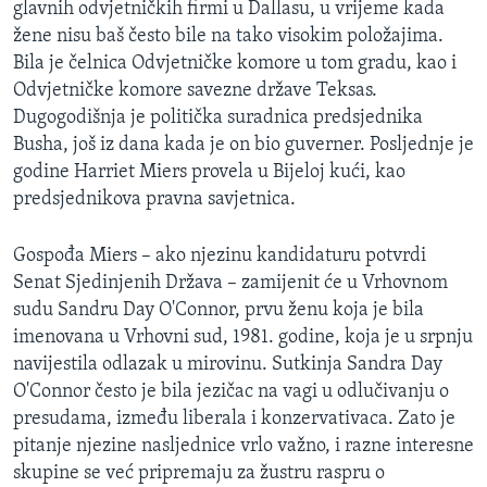
glavnih odvjetničkih firmi u Dallasu, u vrijeme kada
MAGAZIN
žene nisu baš često bile na tako visokim položajima.
O GLASU AMERIKE
Bila je čelnica Odvjetničke komore u tom gradu, kao i
Odvjetničke komore savezne države Teksas.
Learning English
Dugogodišnja je politička suradnica predsjednika
Busha, još iz dana kada je on bio guverner. Posljednje je
godine Harriet Miers provela u Bijeloj kući, kao
PRATITE NAS
predsjednikova pravna savjetnica.
Gospođa Miers – ako njezinu kandidaturu potvrdi
Jezici
Senat Sjedinjenih Država – zamijenit će u Vrhovnom
sudu Sandru Day O'Connor, prvu ženu koja je bila
imenovana u Vrhovni sud, 1981. godine, koja je u srpnju
navijestila odlazak u mirovinu. Sutkinja Sandra Day
O'Connor često je bila jezičac na vagi u odlučivanju o
presudama, između liberala i konzervativaca. Zato je
pitanje njezine nasljednice vrlo važno, i razne interesne
skupine se već pripremaju za žustru raspru o