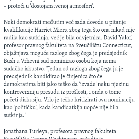
– proteći u 'dostojanstvenoj atmosferi'.
Neki demokrati međutim već sada dovode u pitanje
kvalifikacije Harriet Miers, zbog toga što ona nikad nije
radila kao sutkinja, već je bila odvjetnica. David Yalof,
profesor pravnog fakulteta na Sveučilištu Connecticut,
objašnjava moguće razloge zbog čega je predsjednik
Bush u Vrhovni sud nominirao osobu koja nema
sudačko iskustvo. "Jedan od razloga zbog čega ju je
predsjednik kandidirao je činjenica što će
demokratima biti jako teško da 'izvade' neku njezinu
kontroverzniju presudu iz prošlosti, i onda o tome
početi diskusiju. Vrlo je teško kritizirati ovu nominaciju
kao 'političku', kada kandidatkija uopće nije bila
sutkinja."
Jonathana Turleya, profesora pravnog fakulteta