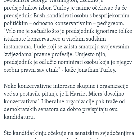
Sveučilišta George Washington, začudio je
predsjednikov izbor. Turley je naime očekivao da će
predsjednik Bush kandidirati osobu s besprijekornim
političkim – odnosno konzervativnim – pedigreom.
"Vrlo me je začudilo što je predsjednik ignorirao tolike
istaknute konzervativce u visokim sudskim
instancama, ljude koji se zaista smatraju svojevrsnim
'zvijezdama' pravne profesije. Umjesto njih,
predsjednik je odlučio nominirati osobu koja je njegov
osobni pravni savjetnik" - kaže Jonathan Turley.
Neke konzervativne interesne skupine i organizacije
već su postavile pitanje je li Harriet Miers 'dovoljno
konzervativna'. Liberalne organizacije pak traže od
demokratskih senatora da dobro preispitaju ovu
kandidaturu.
Što kandidatkinju očekuje na senatskim svjedočenjima