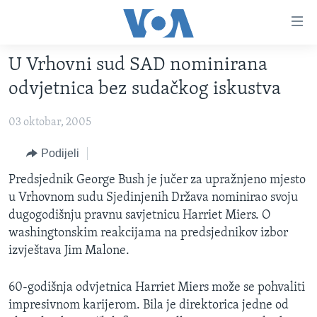
Linkovi
Pređi
na
U Vrhovni sud SAD nominirana
glavni
TV PROGRAM
sadržaj
odvjetnica bez sudačkog iskustva
VIDEO
Pređi
na
03 oktobar, 2005
FOTOGRAFIJE DANA
glavnu
VIJESTI
Podijeli
navigaciju
Idi
NAUKA I TEHNOLOGIJA
SJEDINJENE AMERIČKE DRŽAVE
Predsjednik George Bush je jučer za upražnjeno mjesto
na
u Vrhovnom sudu Sjedinjenih Država nominirao svoju
SPECIJALNI PROJEKTI
BOSNA I HERCEGOVINA
pretragu
dugogodišnju pravnu savjetnicu Harriet Miers. O
KORUPCIJA
SVIJET
washingtonskim reakcijama na predsjednikov izbor
izvještava Jim Malone.
SLOBODA MEDIJA
ŽENSKA STRANA
60-godišnja odvjetnica Harriet Miers može se pohvaliti
IZBJEGLIČKA STRANA
impresivnom karijerom. Bila je direktorica jedne od