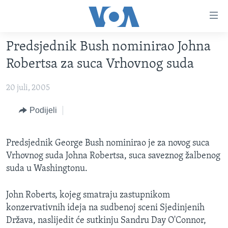
Linkovi
Pređi
na
Predsjednik Bush nominirao Johna
glavni
TV PROGRAM
sadržaj
Robertsa za suca Vrhovnog suda
VIDEO
Pređi
na
20 juli, 2005
FOTOGRAFIJE DANA
glavnu
VIJESTI
Podijeli
navigaciju
Idi
NAUKA I TEHNOLOGIJA
SJEDINJENE AMERIČKE DRŽAVE
na
Predsjednik George Bush nominirao je za novog suca
SPECIJALNI PROJEKTI
BOSNA I HERCEGOVINA
pretragu
Vrhovnog suda Johna Robertsa, suca saveznog žalbenog
KORUPCIJA
SVIJET
suda u Washingtonu.
SLOBODA MEDIJA
John Roberts, kojeg smatraju zastupnikom
ŽENSKA STRANA
konzervativnih ideja na sudbenoj sceni Sjedinjenih
IZBJEGLIČKA STRANA
Država, naslijedit će sutkinju Sandru Day O'Connor,