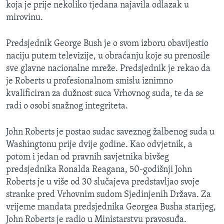
koja je prije nekoliko tjedana najavila odlazak u
MAGAZIN
mirovinu.
O GLASU AMERIKE
Predsjednik George Bush je o svom izboru obavijestio
Learning English
naciju putem televizije, u obraćanju koje su prenosile
sve glavne nacionalne mreže. Predsjednik je rekao da
je Roberts u profesionalnom smislu iznimno
PRATITE NAS
kvalificiran za dužnost suca Vrhovnog suda, te da se
radi o osobi snažnog integriteta.
Jezici
John Roberts je postao sudac saveznog žalbenog suda u
Washingtonu prije dvije godine. Kao odvjetnik, a
potom i jedan od pravnih savjetnika bivšeg
predsjednika Ronalda Reagana, 50-godišnji John
Roberts je u više od 30 slučajeva predstavljao svoje
stranke pred Vrhovnim sudom Sjedinjenih Država. Za
vrijeme mandata predsjednika Georgea Busha starijeg,
John Roberts je radio u Ministarstvu pravosuđa.