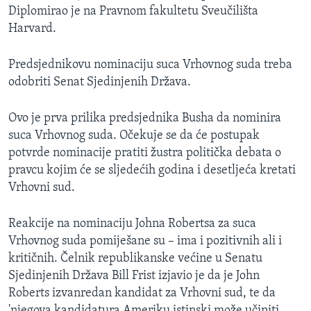
Diplomirao je na Pravnom fakultetu Sveučilišta
Harvard.
Predsjednikovu nominaciju suca Vrhovnog suda treba
odobriti Senat Sjedinjenih Država.
Ovo je prva prilika predsjednika Busha da nominira
suca Vrhovnog suda. Očekuje se da će postupak
potvrde nominacije pratiti žustra politička debata o
pravcu kojim će se sljedećih godina i desetljeća kretati
Vrhovni sud.
Reakcije na nominaciju Johna Robertsa za suca
Vrhovnog suda pomiješane su – ima i pozitivnih ali i
kritičnih. Čelnik republikanske većine u Senatu
Sjedinjenih Država Bill Frist izjavio je da je John
Roberts izvanredan kandidat za Vrhovni sud, te da
'njegova kandidatura Ameriku istinski može učiniti