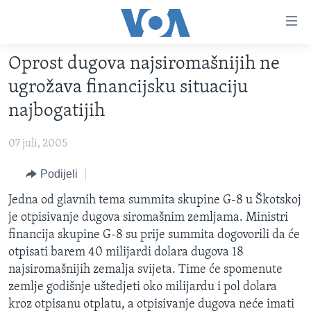
Linkovi
Pređi
na
Oprost dugova najsiromašnijih ne
glavni
TV PROGRAM
sadržaj
ugrožava financijsku situaciju
VIDEO
Pređi
najbogatijih
na
FOTOGRAFIJE DANA
glavnu
07 juli, 2005
VIJESTI
navigaciju
Idi
NAUKA I TEHNOLOGIJA
Podijeli
SJEDINJENE AMERIČKE DRŽAVE
na
SPECIJALNI PROJEKTI
Jedna od glavnih tema summita skupine G-8 u Škotskoj
BOSNA I HERCEGOVINA
pretragu
je otpisivanje dugova siromašnim zemljama. Ministri
KORUPCIJA
SVIJET
financija skupine G-8 su prije summita dogovorili da će
SLOBODA MEDIJA
otpisati barem 40 milijardi dolara dugova 18
najsiromašnijih zemalja svijeta. Time će spomenute
ŽENSKA STRANA
zemlje godišnje uštedjeti oko milijardu i pol dolara
IZBJEGLIČKA STRANA
kroz otpisanu otplatu, a otpisivanje dugova neće imati