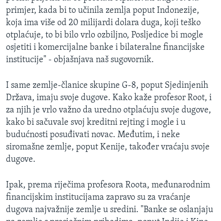
primjer, kada bi to učinila zemlja poput Indonezije,
koja ima više od 20 milijardi dolara duga, koji teško
otplaćuje, to bi bilo vrlo ozbiljno, Posljedice bi mogle
osjetiti i komercijalne banke i bilateralne financijske
institucije" - objašnjava naš sugovornik.
I same zemlje-članice skupine G-8, poput Sjedinjenih
Država, imaju svoje dugove. Kako kaže profesor Root, i
za njih je vrlo važno da uredno otplaćuju svoje dugove,
kako bi sačuvale svoj kreditni rejting i mogle i u
budućnosti posuđivati novac. Međutim, i neke
siromašne zemlje, poput Kenije, također vraćaju svoje
dugove.
Ipak, prema riječima profesora Roota, međunarodnim
financijskim institucijama zapravo su za vraćanje
dugova najvažnije zemlje u sredini. "Banke se oslanjaju