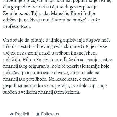
na zemlje s prosječnim prihodima, poput Indije i Kine,
čija gospodarstva rastu i čiji se dugovi otplaćuju.
Zemlje poput Tajlanda, Malezije, Kine i Indije
održavaju na životu multilateralne banke" - kaže
profesor Root.
On dodaje da pitanje daljnjeg otpisivanja dugova neće
nikada nestati s dnevnog reda skupine G-8, jer će se
uvijek neka zemlja naći u teškom financijskom
položaju. Hilton Root zato predlaže da se osnuje sustav
financijskog osiguranja, koje bi pokrivalo zemlje koje
pokušavaju ispuniti svoje obveze, ali su naišle na
financijske poteškoće. No, kako kaže, o takvim
prijedlozima rijetko se raspravlja, sve dok svijet nije
suočen s velikom financijskom krizom.
Podijeli
Follow us