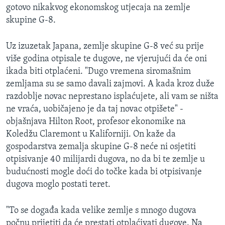
gotovo nikakvog ekonomskog utjecaja na zemlje
MAGAZIN
skupine G-8.
O GLASU AMERIKE
Uz izuzetak Japana, zemlje skupine G-8 već su prije
Learning English
više godina otpisale te dugove, ne vjerujući da će oni
ikada biti otplaćeni. "Dugo vremena siromašnim
PRATITE NAS
zemljama su se samo davali zajmovi. A kada kroz duže
razdoblje novac neprestano isplaćujete, ali vam se ništa
ne vraća, uobičajeno je da taj novac otpišete" -
objašnjava Hilton Root, profesor ekonomike na
Jezici
Koledžu Claremont u Kaliforniji. On kaže da
gospodarstva zemalja skupine G-8 neće ni osjetiti
otpisivanje 40 milijardi dugova, no da bi te zemlje u
budućnosti mogle doći do točke kada bi otpisivanje
dugova moglo postati teret.
"To se događa kada velike zemlje s mnogo dugova
počnu prijetiti da će prestati otplaćivati dugove. Na