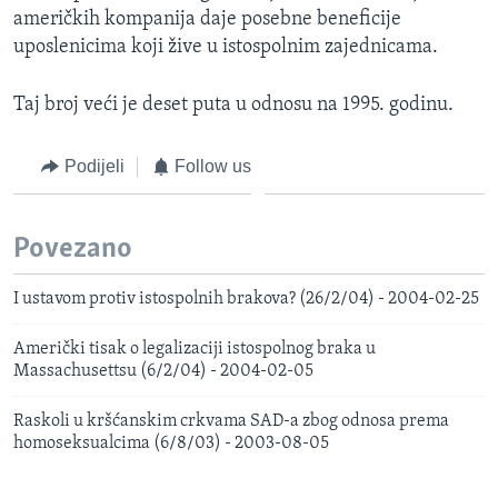
američkih kompanija daje posebne beneficije
MAGAZIN
uposlenicima koji žive u istospolnim zajednicama.
O GLASU AMERIKE
Taj broj veći je deset puta u odnosu na 1995. godinu.
Learning English
Podijeli
Follow us
PRATITE NAS
Povezano
Jezici
I ustavom protiv istospolnih brakova? (26/2/04) - 2004-02-25
Američki tisak o legalizaciji istospolnog braka u
Massachusettsu (6/2/04) - 2004-02-05
Raskoli u kršćanskim crkvama SAD-a zbog odnosa prema
homoseksualcima (6/8/03) - 2003-08-05