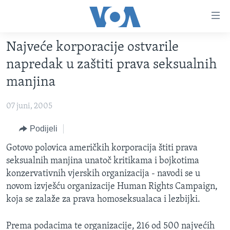
Linkovi
Pređi
na
Najveće korporacije ostvarile
glavni
TV PROGRAM
sadržaj
napredak u zaštiti prava seksualnih
VIDEO
Pređi
manjina
na
FOTOGRAFIJE DANA
glavnu
07 juni, 2005
VIJESTI
navigaciju
Idi
NAUKA I TEHNOLOGIJA
Podijeli
SJEDINJENE AMERIČKE DRŽAVE
na
SPECIJALNI PROJEKTI
Gotovo polovica američkih korporacija štiti prava
BOSNA I HERCEGOVINA
pretragu
seksualnih manjina unatoč kritikama i bojkotima
KORUPCIJA
SVIJET
konzervativnih vjerskih organizacija - navodi se u
SLOBODA MEDIJA
novom izvješću organizacije Human Rights Campaign,
koja se zalaže za prava homoseksualaca i lezbijki.
ŽENSKA STRANA
IZBJEGLIČKA STRANA
Prema podacima te organizacije, 216 od 500 najvećih