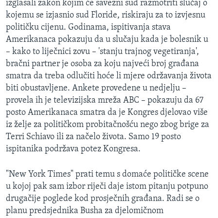
izglasali zakon kojim će savezni sud razmotriti slučaj o
MAGAZIN
kojemu se izjasnio sud Floride, riskiraju za to izvjesnu
O GLASU AMERIKE
političku cijenu. Godinama, ispitivanja stava
Amerikanaca pokazuju da u slučaju kada je bolesnik u
– kako to liječnici zovu – 'stanju trajnog vegetiranja',
Learning English
bračni partner je osoba za koju najveći broj građana
smatra da treba odlučiti hoće li mjere održavanja života
PRATITE NAS
biti obustavljene. Ankete provedene u nedjelju –
provela ih je televizijska mreža ABC – pokazuju da 67
posto Amerikanaca smatra da je Kongres djelovao više
Jezici
iz želje za političkom probitačnošću nego zbog brige za
Terri Schiavo ili za načelo života. Samo 19 posto
ispitanika podržava potez Kongresa.
"New York Times" prati temu s domaće političke scene
u kojoj pak sam izbor riječi daje istom pitanju potpuno
drugačije poglede kod prosječnih građana. Radi se o
planu predsjednika Busha za djelomičnom