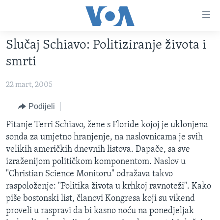
Linkovi
Pređi
na
Slučaj Schiavo: Politiziranje života i
glavni
TV PROGRAM
sadržaj
smrti
VIDEO
Pređi
na
22 mart, 2005
FOTOGRAFIJE DANA
glavnu
VIJESTI
Podijeli
navigaciju
Idi
NAUKA I TEHNOLOGIJA
SJEDINJENE AMERIČKE DRŽAVE
Pitanje Terri Schiavo, žene s Floride kojoj je uklonjena
na
sonda za umjetno hranjenje, na naslovnicama je svih
SPECIJALNI PROJEKTI
BOSNA I HERCEGOVINA
pretragu
velikih američkih dnevnih listova. Dapače, sa sve
KORUPCIJA
SVIJET
izraženijom političkom komponentom. Naslov u
"Christian Science Monitoru" odražava takvo
SLOBODA MEDIJA
raspoloženje: "Politika života u krhkoj ravnoteži". Kako
ŽENSKA STRANA
piše bostonski list, članovi Kongresa koji su vikend
proveli u raspravi da bi kasno noću na ponedjeljak
IZBJEGLIČKA STRANA