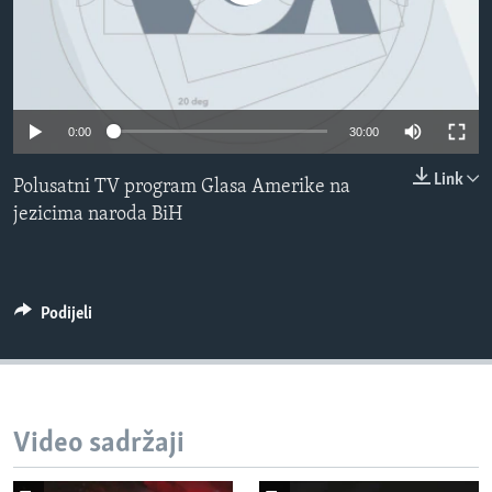
MAGAZIN
O GLASU AMERIKE
Learning English
0:00
30:00
PRATITE NAS
Link
Polusatni TV program Glasa Amerike na
jezicima naroda BiH
Jezici
Podijeli
Video sadržaji