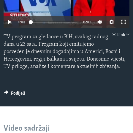
MAGAZIN
O GLASU AMERIKE
Auto
0:00
15:09
Learning English
240p
Link
TV program za gledaoce u BiH, svakog radnog
360p
dana u 23 sata. Program koji emitujemo
PRATITE NAS
posvećen je dnevnim događajima u Americi, Bosni i
480p
Auto
240p
360p
480p
Hercegovini, regiji Balkana i svijetu. Donosimo vijesti,
720p
TV priloge, analize i komentare aktuelnih zbivanja.
720p
1080p
1080p
Jezici
Podijeli
Video sadržaji