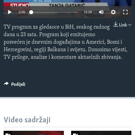
MAGAZIN
Auto
0:00
15:08
O GLASU AMERIKE
240p
Link
TV program za gledaoce u BiH, svakog radnog
Learning English
360p
dana u 23 sata. Program koji emitujemo
posvećen je dnevnim događajima u Americi, Bosni i
480p
Auto
240p
360p
480p
PRATITE NAS
Hercegovini, regiji Balkana i svijetu. Donosimo vijesti,
720p
TV priloge, analize i komentare aktuelnih zbivanja.
720p
1080p
1080p
Jezici
Podijeli
Video sadržaji