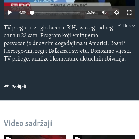
MAGAZIN
0:00
15:09
O GLASU AMERIKE
Link
TV program za gledaoce u BiH, svakog radnog
Learning English
dana u 23 sata. Program koji emitujemo
posvećen je dnevnim događajima u Americi, Bosni i
PRATITE NAS
Hercegovini, regiji Balkana i svijetu. Donosimo vijesti,
TV priloge, analize i komentare aktuelnih zbivanja.
Jezici
Podijeli
Video sadržaji