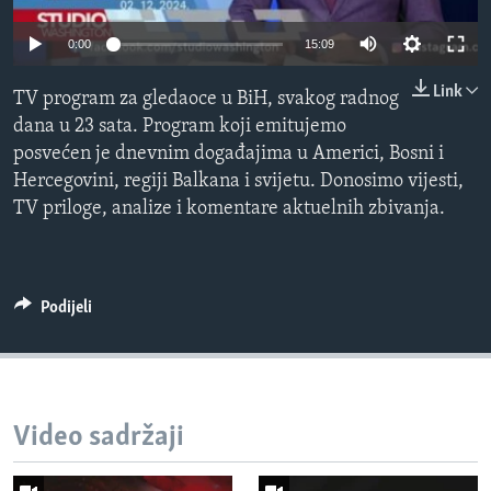
MAGAZIN
0:00
15:09
O GLASU AMERIKE
Link
TV program za gledaoce u BiH, svakog radnog
Learning English
dana u 23 sata. Program koji emitujemo
posvećen je dnevnim događajima u Americi, Bosni i
PRATITE NAS
Hercegovini, regiji Balkana i svijetu. Donosimo vijesti,
TV priloge, analize i komentare aktuelnih zbivanja.
Jezici
Podijeli
Video sadržaji