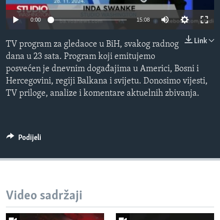
MAGAZIN
0:00
15:08
O GLASU AMERIKE
Link
TV program za gledaoce u BiH, svakog radnog
Learning English
dana u 23 sata. Program koji emitujemo
posvećen je dnevnim događajima u Americi, Bosni i
PRATITE NAS
Hercegovini, regiji Balkana i svijetu. Donosimo vijesti,
TV priloge, analize i komentare aktuelnih zbivanja.
Jezici
Podijeli
Video sadržaji