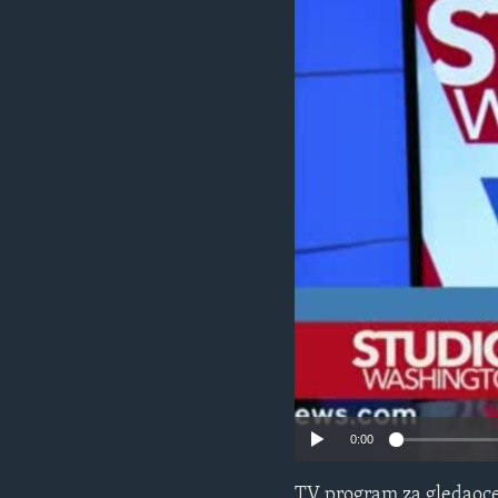
MAGAZIN
O GLASU AMERIKE
0:00
TV program za gledaoce