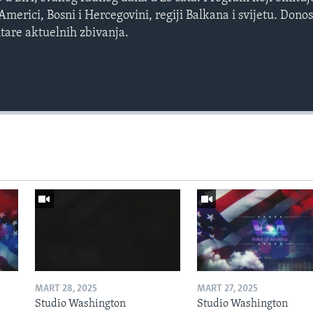
erici, Bosni i Hercegovini, regiji Balkana i svijetu. Donos
ntare aktuelnih zbivanja.
MART 28, 2025
MART 27, 2025
Studio Washington
Studio Washington