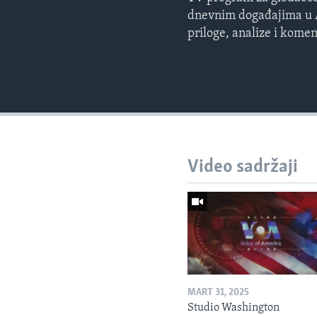
dnevnim događajima u Am
priloge, analize i kome
Video sadržaji
MART 31, 2025
Studio Washington