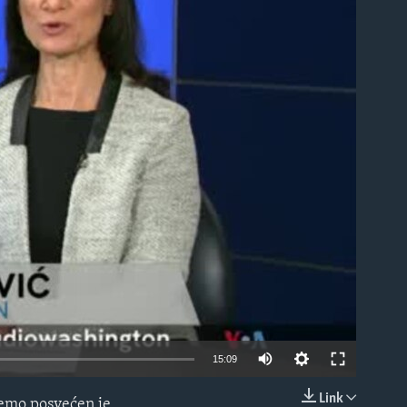
able
15:09
Link
jemo posvećen je