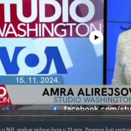
No media source currently avail
 u BiH, svakog radnog dana u 23 sata. Program koji emitu