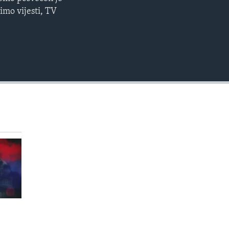
EMBED
imo vijesti, TV