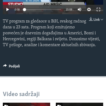
MAGAZIN
0:00
15:08
O GLASU AMERIKE
Link
TV program za gledaoce u BiH, svakog radnog
Learning English
dana u 23 sata. Program koji emitujemo
posvećen je dnevnim događajima u Americi, Bosni i
PRATITE NAS
Hercegovini, regiji Balkana i svijetu. Donosimo vijesti,
TV priloge, analize i komentare aktuelnih zbivanja.
Jezici
Podijeli
Video sadržaji