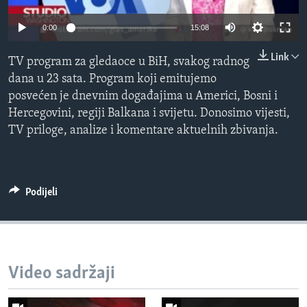
MAGAZIN
0:00
15:08
O GLASU AMERIKE
Link
TV program za gledaoce u BiH, svakog radnog
Learning English
dana u 23 sata. Program koji emitujemo
posvećen je dnevnim događajima u Americi, Bosni i
PRATITE NAS
Hercegovini, regiji Balkana i svijetu. Donosimo vijesti,
TV priloge, analize i komentare aktuelnih zbivanja.
Jezici
Podijeli
Video sadržaji