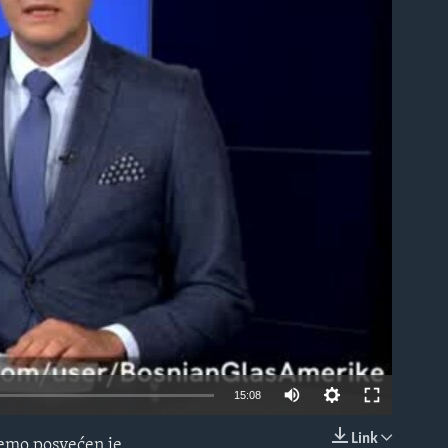
able
15:08
Link
jemo posvećen je