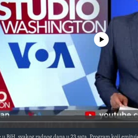
No media source currently avail
 u BiH, svakog radnog dana u 23 sata. Program koji emitu