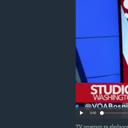
MAGAZIN
O GLASU AMERIKE
0:00
TV program za gledaoce