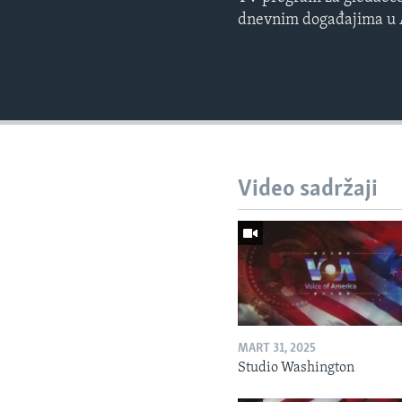
dnevnim događajima u Am
Video sadržaji
MART 31, 2025
Studio Washington