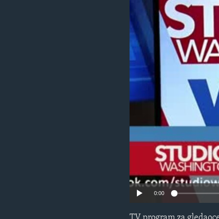
MAGAZIN
O GLASU AMERIKE
0:00
TV program za gledaoce