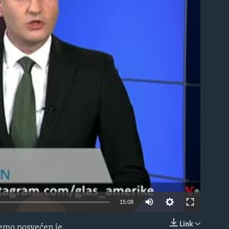
able
15:08
Link
jemo posvećen je