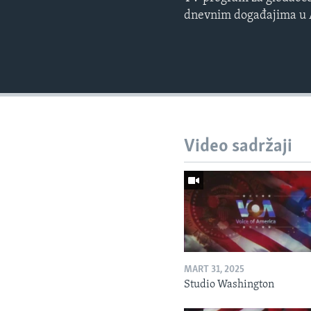
dnevnim događajima u Am
Video sadržaji
MART 31, 2025
Studio Washington