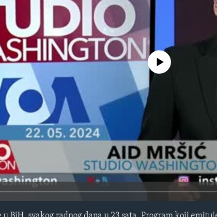
No media source currently avail
 u BiH, svakog radnog dana u 23 sata. Program koji emitu