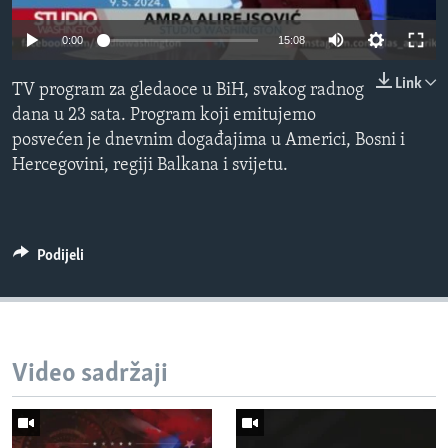
MAGAZIN
0:00
15:08
O GLASU AMERIKE
Link
TV program za gledaoce u BiH, svakog radnog
Learning English
dana u 23 sata. Program koji emitujemo
posvećen je dnevnim događajima u Americi, Bosni i
PRATITE NAS
Hercegovini, regiji Balkana i svijetu.
Jezici
Podijeli
Video sadržaji