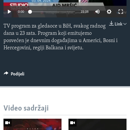
MAGAZIN
0:00
15:08
O GLASU AMERIKE
Link
TV program za gledaoce u BiH, svakog radnog
Learning English
dana u 23 sata. Program koji emitujemo
posvećen je dnevnim događajima u Americi, Bosni i
PRATITE NAS
Hercegovini, regiji Balkana i svijetu.
Jezici
Podijeli
Video sadržaji