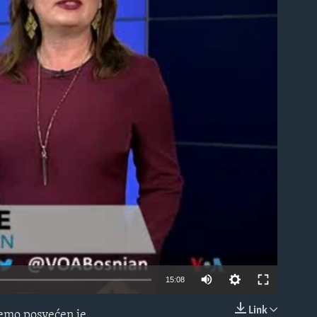
able
15:08
Link
jemo posvećen je