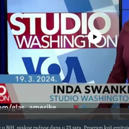
No media source currently avail
 u BiH, svakog radnog dana u 23 sata. Program koji emitu