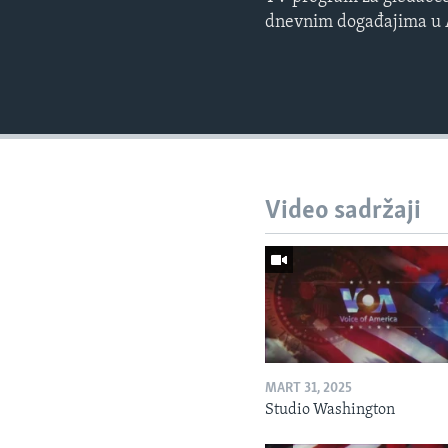
dnevnim događajima u Am
Video sadržaji
MART 31, 2025
Studio Washington