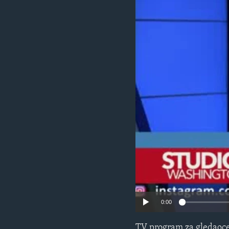
MAGAZIN
O GLASU AMERIKE
0:00
TV program za gledaoce