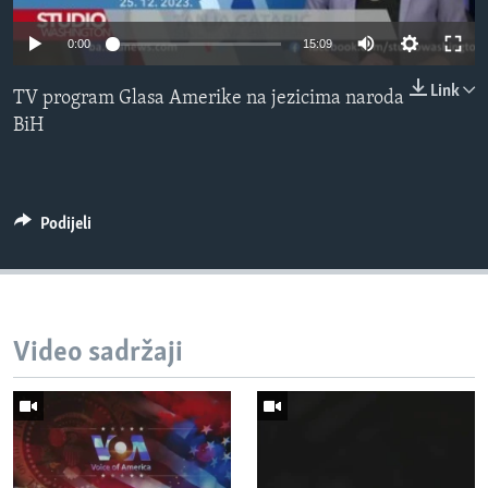
MAGAZIN
0:00
15:09
O GLASU AMERIKE
Link
TV program Glasa Amerike na jezicima naroda
Learning English
BiH
PRATITE NAS
Podijeli
Jezici
Video sadržaji