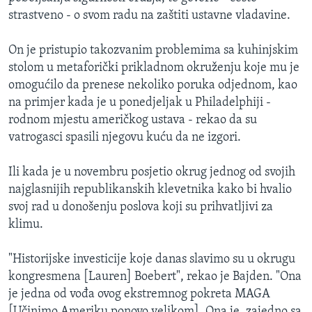
strastveno - o svom radu na zaštiti ustavne vladavine.
On je pristupio takozvanim problemima sa kuhinjskim
stolom u metaforički prikladnom okruženju koje mu je
omogućilo da prenese nekoliko poruka odjednom, kao
na primjer kada je u ponedjeljak u Philadelphiji -
rodnom mjestu američkog ustava - rekao da su
vatrogasci spasili njegovu kuću da ne izgori.
Ili kada je u novembru posjetio okrug jednog od svojih
najglasnijih republikanskih klevetnika kako bi hvalio
svoj rad u donošenju poslova koji su prihvatljivi za
klimu.
"Historijske investicije koje danas slavimo su u okrugu
kongresmena [Lauren] Boebert", rekao je Bajden. "Ona
je jedna od vođa ovog ekstremnog pokreta MAGA
[Učinimo Ameriku ponovo velikom]. Ona je, zajedno sa