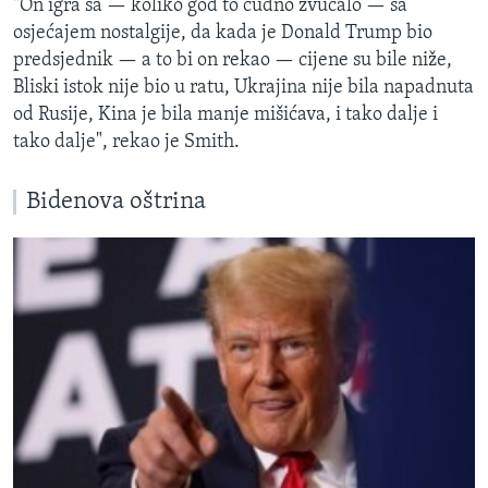
"On igra sa — koliko god to čudno zvučalo — sa
osjećajem nostalgije, da kada je Donald Trump bio
predsjednik — a to bi on rekao — cijene su bile niže,
Bliski istok nije bio u ratu, Ukrajina nije bila napadnuta
od Rusije, Kina je bila manje mišićava, i tako dalje i
tako dalje", rekao je Smith.
Bidenova oštrina