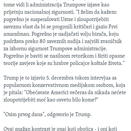
tome vidi li administracija Trumpove izjave kao
prijetnju nacionalnoj sigurnosti. "I želim da kažem:
pogrešno je suspendovati Ustav i zloupotrijebiti
saveznu vlast da bi se progonili kritičari i gazio Prvi
amandman. Pogrešno je nadjačati volju birača, koju
podržava preko 80 saveznih sudija i najviši zvaničnik
za izbornu sigurnost Trumpove administracije.
Pogrešno je baviti se nasilnom retorikom i širiti opasne
teorije zavjere koje su hrabre policajce koštale života."
Trump je to izjavio 5. decembra tokom intervjua sa
popularnom konzervativnom medijskom osobom, koja
je pitala: "Obećavate Americi večeras da nikada nećete
zloupotrijebiti moć kao osvetu bilo kome?"
"Osim prvog dana", odgovorio je Trump.
Ovaj snažan kontrast je onaj koji obojica - i oni koji