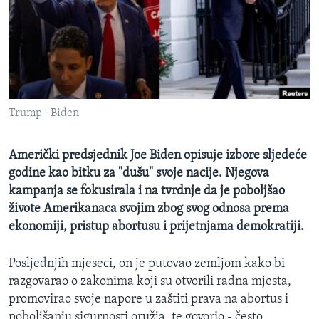
MAGAZIN
O GLASU AMERIKE
Learning English
Trump - Biden
PRATITE NAS
Američki predsjednik Joe Biden opisuje izbore sljedeće
godine kao bitku za "dušu" svoje nacije. Njegova
Jezici
kampanja se fokusirala i na tvrdnje da je poboljšao
živote Amerikanaca svojim zbog svog odnosa prema
ekonomiji, pristup abortusu i prijetnjama demokratiji.
Posljednjih mjeseci, on je putovao zemljom kako bi
razgovarao o zakonima koji su otvorili radna mjesta,
promovirao svoje napore u zaštiti prava na abortus i
poboljšanju sigurnosti oružja, te govorio - često