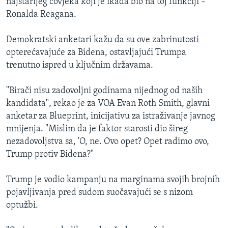
najstarijeg čovjeka koji je ikada bio na toj funkciji –
Ronalda Reagana.
Demokratski anketari kažu da su ove zabrinutosti
opterećavajuće za Bidena, ostavljajući Trumpa
trenutno ispred u ključnim državama.
"Birači nisu zadovoljni godinama nijednog od naših
kandidata", rekao je za VOA Evan Roth Smith, glavni
anketar za Blueprint, inicijativu za istraživanje javnog
mnijenja. "Mislim da je faktor starosti dio šireg
nezadovoljstva sa, 'O, ne. Ovo opet? Opet radimo ovo,
Trump protiv Bidena?"
Trump je vodio kampanju na marginama svojih brojnih
pojavljivanja pred sudom suočavajući se s nizom
optužbi.