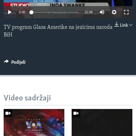
MAGAZIN
0:00
15:08
O GLASU AMERIKE
Link
TV program Glasa Amerike na jezicima naroda
Learning English
BiH
PRATITE NAS
Podijeli
Jezici
Video sadržaji