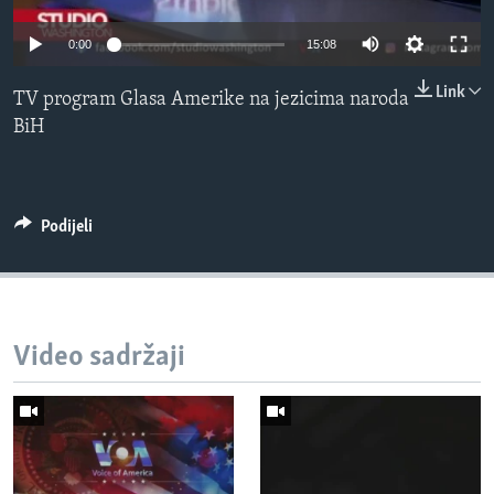
MAGAZIN
0:00
15:08
O GLASU AMERIKE
Link
TV program Glasa Amerike na jezicima naroda
Learning English
BiH
PRATITE NAS
Podijeli
Jezici
Video sadržaji